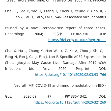
respiratory syndrome. Chin J Infect Dis. 2005; 4(1): PP60-63.
- Chau T, Lee K, Yao H, Tsang T, Chow T, Yeung Y, Choi K,
Tso Y, Lau T, Lai S, Lai C. SARS-associated viral hepatitis
caused by a novel coronavirus: report of three cases.
Hepatology. 2004; 39(2): PP302-310. DOI:
https://doi.org/10.1002/hep.20111
- Chai X, Hu L, Zhang Y, Han W, Lu Z, Ke A, Zhou J, Shi G,
Fang N, Fan J, Cai J, Fan J, Lan F. Specific ACE2 Expression in
Cholangiocytes May Cause Liver Damage After 2019-nCoV
Infection. bio Rxiv. 2020. Preprint. DOI:
https://doi.org/10.1101/2020.02.03.931766
- Neurath MF. COVID-19 and immunomodulation in IBD.
Gut. 2020;69 (7): PP1335-1342. DOI:
https://doi.org/10.1136/gutjnl-2020-321269