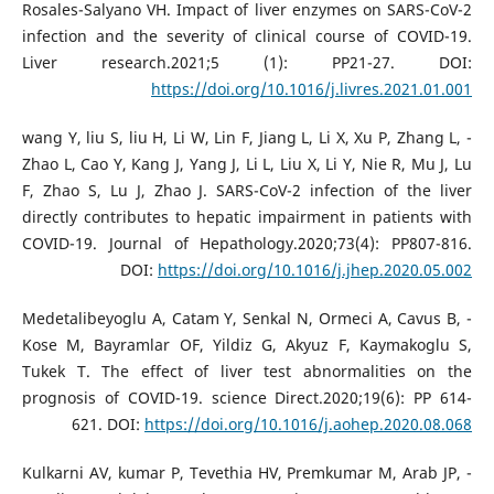
Rosales-Salyano VH. Impact of liver enzymes on SARS-CoV-2
infection and the severity of clinical course of COVID-19.
Liver research.2021;5 (1): PP21-27. DOI:
https://doi.org/10.1016/j.livres.2021.01.001
- wang Y, liu S, liu H, Li W, Lin F, Jiang L, Li X, Xu P, Zhang L,
Zhao L, Cao Y, Kang J, Yang J, Li L, Liu X, Li Y, Nie R, Mu J, Lu
F, Zhao S, Lu J, Zhao J. SARS-CoV-2 infection of the liver
directly contributes to hepatic impairment in patients with
COVID-19. Journal of Hepathology.2020;73(4): PP807-816.
DOI:
https://doi.org/10.1016/j.jhep.2020.05.002
- Medetalibeyoglu A, Catam Y, Senkal N, Ormeci A, Cavus B,
Kose M, Bayramlar OF, Yildiz G, Akyuz F, Kaymakoglu S,
Tukek T. The effect of liver test abnormalities on the
prognosis of COVID-19. science Direct.2020;19(6): PP 614-
621. DOI:
https://doi.org/10.1016/j.aohep.2020.08.068
- Kulkarni AV, kumar P, Tevethia HV, Premkumar M, Arab JP,