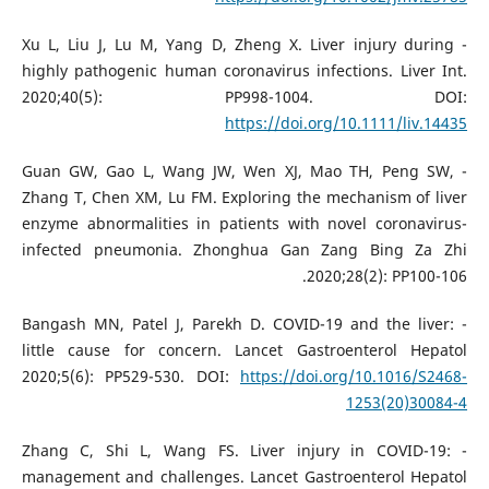
- Xu L, Liu J, Lu M, Yang D, Zheng X. Liver injury during
highly pathogenic human coronavirus infections. Liver Int.
2020;40(5): PP998-1004. DOI:
https://doi.org/10.1111/liv.14435
- Guan GW, Gao L, Wang JW, Wen XJ, Mao TH, Peng SW,
Zhang T, Chen XM, Lu FM. Exploring the mechanism of liver
enzyme abnormalities in patients with novel coronavirus-
infected pneumonia. Zhonghua Gan Zang Bing Za Zhi
2020;28(2): PP100-106.
- Bangash MN, Patel J, Parekh D. COVID-19 and the liver:
little cause for concern. Lancet Gastroenterol Hepatol
2020;5(6): PP529-530. DOI:
https://doi.org/10.1016/S2468-
1253(20)30084-4
- Zhang C, Shi L, Wang FS. Liver injury in COVID-19:
management and challenges. Lancet Gastroenterol Hepatol