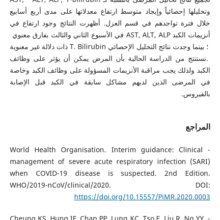
وتحليلها إحصائياً وإيجاد متوسط ارتفاع معدلاتها على مدى أربع أسابيع
خلال فترة تواجدهم في قسم العزل. أظهرت النتائج وجود ارتفاع في
أنزيمات الكبد AST, ALT, ALP في الأسبوع الثاني والثالث بفارق معنوي
؛ بينما وجدت نتائج التحليل الإحصائي T. Bilirubin ذات دلالة غير معنوية
.نستنتج من الدراسة الحالية بأن المرض يمكن أن يؤثر على وظائف
الكبد ولذلك يجب مراقبة الأنزيمات المسؤولة على وظائف الكبد وخاصة
في المرضى الذين لديهم مشاكل سابقة في الكبد قبل الإصابة
بالفيروس.
المراجع
- World Health Organisation. Interim guidance: Clinical
management of severe acute respiratory infection (SARI)
when COVID-19 disease is suspected. 2nd Edition.
WHO/2019-nCoV/clinical/2020. DOI:
https://doi.org/10.15557/PiMR.2020.0003
- Cheung KS, Hung IF, Chan PP, Lung KC, Tso E, Liu R, Ng YY,