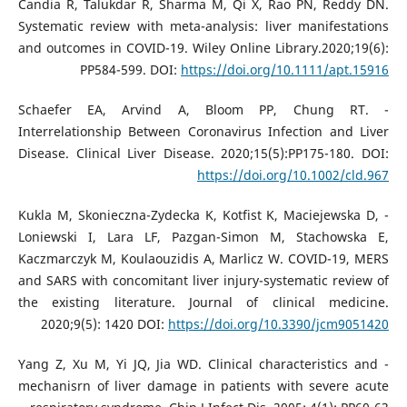
Candia R, Talukdar R, Sharma M, Qi X, Rao PN, Reddy DN.
Systematic review with meta-analysis: liver manifestations
and outcomes in COVID-19. Wiley Online Library.2020;19(6):
PP584-599. DOI:
https://doi.org/10.1111/apt.15916
- Schaefer EA, Arvind A, Bloom PP, Chung RT.
Interrelationship Between Coronavirus Infection and Liver
Disease. Clinical Liver Disease. 2020;15(5):PP175-180. DOI:
https://doi.org/10.1002/cld.967
- Kukla M, Skonieczna-Zydecka K, Kotfist K, Maciejewska D,
Loniewski I, Lara LF, Pazgan-Simon M, Stachowska E,
Kaczmarczyk M, Koulaouzidis A, Marlicz W. COVID-19, MERS
and SARS with concomitant liver injury-systematic review of
the existing literature. Journal of clinical medicine.
2020;9(5): 1420 DOI:
https://doi.org/10.3390/jcm9051420
- Yang Z, Xu M, Yi JQ, Jia WD. Clinical characteristics and
mechanisrn of liver damage in patients with severe acute