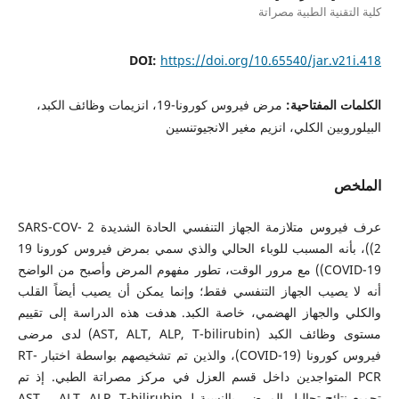
كلية التقنية الطبية مصراتة
DOI:
https://doi.org/10.65540/jar.v21i.418
الكلمات المفتاحية:
مرض فيروس كورونا-19، انزيمات وظائف الكبد،
البيلوروبين الكلي، انزيم مغير الانجيوتنسين
الملخص
عرف فيروس متلازمة الجهاز التنفسي الحادة الشديدة 2 SARS-COV-
2))، بأنه المسبب للوباء الحالي والذي سمي بمرض فيروس كورونا 19
COVID-19)) مع مرور الوقت، تطور مفهوم المرض وأصبح من الواضح
أنه لا يصيب الجهاز التنفسي فقط؛ وإنما يمكن أن يصيب أيضاً القلب
والكلي والجهاز الهضمي، خاصة الكبد. هدفت هذه الدراسة إلى تقييم
مستوى وظائف الكبد (AST, ALT, ALP, T-bilirubin) لدى مرضى
فيروس كورونا (COVID-19)، والذين تم تشخيصهم بواسطة اختبار RT-
PCR المتواجدين داخل قسم العزل في مركز مصراتة الطبي. إذ تم
تجميع نتائج تحاليل المرضى بالنسبة لـ AST, ALT, ALP, T-bilirubin