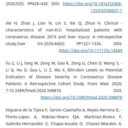
2020;5(5): PP428–430. DOI:
https://doi.org/10.1016/S2468-
1253(20)30057-1
- Xie H, Zhao J, Lian N, Lin S, Xie Q, Zhuo H. Clinical
characteristics of non‐ICU hospitalized patients with
coronavirus disease 2019 and liver injury: A retrospective
study.liver Int.2020;40(6): PP1321-1326. DOI:
https://doi.org/10.1111/liv.14449
- liu Z, Li J, long W, Zeng W, Gao R, Zeng G, Chen D, Wang S,
Li Q, Hu D, Guo L, Li Z, Wu X. Bilirubin Levels as Potential
Indicators of Disease Severity in Coronavirus Disease
Patients: A Retrospective Cohort Study. Front Med. 2020;
7:10.3389/fmed.2020.598870. DOI:
https://doi.org/10.3389/fmed.2020.598870
- Higuera-de la Tijera F, Servin-Caamaño A, Reyes-Herrera D,
Flores-Lopez A, Robiou-Vivero EJA, Martinez-Rivera F,
Galindo-Hernandez V, Chapa-Azuela O, Chavez-Morales A,