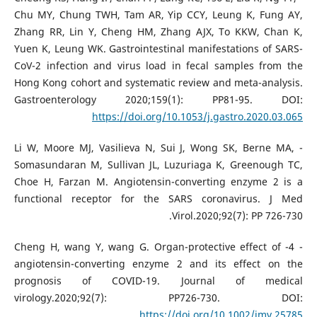
Chu MY, Chung TWH, Tam AR, Yip CCY, Leung K, Fung AY,
Zhang RR, Lin Y, Cheng HM, Zhang AJX, To KKW, Chan K,
Yuen K, Leung WK. Gastrointestinal manifestations of SARS-
CoV-2 infection and virus load in fecal samples from the
Hong Kong cohort and systematic review and meta-analysis.
Gastroenterology 2020;159(1): PP81-95. DOI:
https://doi.org/10.1053/j.gastro.2020.03.065
- Li W, Moore MJ, Vasilieva N, Sui J, Wong SK, Berne MA,
Somasundaran M, Sullivan JL, Luzuriaga K, Greenough TC,
Choe H, Farzan M. Angiotensin-converting enzyme 2 is a
functional receptor for the SARS coronavirus. J Med
Virol.2020;92(7): PP 726-730.‏‏
- 4- Cheng H, wang Y, wang G. Organ-protective effect of
angiotensin-converting enzyme 2 and its effect on the
prognosis of COVID-19. Journal of medical
virology.2020;92(7): PP726-730. DOI:
https://doi.org/10.1002/jmv.25785