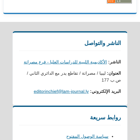
الناشر والتواصل
الناشر:
الأكاديمية الليبية للدراسات العليا - فرع مصراتة
العنوان:
ليبيا / مصراتة / تقاطع يدر مع الدائري الثاني /
ص.ب 177
البريد الإلكتروني:
editorinchief@lam-journal.ly
روابط سريعة
سياسة الوصول المفتوح