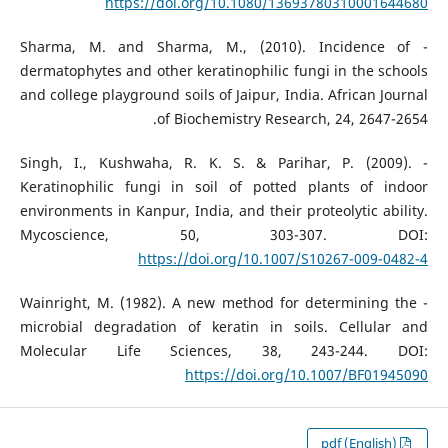
https://doi.org/10.1080/13693780310001644680
- Sharma, M. and Sharma, M., (2010). Incidence of
dermatophytes and other keratinophilic fungi in the schools
and college playground soils of Jaipur, India. African Journal
of Biochemistry Research, 24, 2647-2654.
- Singh, I., Kushwaha, R. K. S. & Parihar, P. (2009).
Keratinophilic fungi in soil of potted plants of indoor
environments in Kanpur, India, and their proteolytic ability.
Mycoscience, 50, 303-307. DOI:
https://doi.org/10.1007/S10267-009-0482-4
- Wainright, M. (1982). A new method for determining the
microbial degradation of keratin in soils. Cellular and
Molecular Life Sciences, 38, 243-244. DOI:
https://doi.org/10.1007/BF01945090
pdf (English)