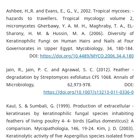
- Ashbee, H.,R. and Evans, E., G., V., 2002. Tropical mycoses:
hazards to travellers. Tropical mycology: volume 2,
micromycetes Gherbawy, Y. A. M. H., Maghraby, T. A., EL-
Sharony, H. M. & Hussin, M. A. (2006). Diversity of
Keratinophilic Fungi on Human Hairs and Nails at Four
Governorates in Upper Egypt. Mycobiology, 34, 180-184.
DOI:
https://doi.org/10.4489/MYCO.2006.34.4.180
- Jain, R., Jain, P. C. and Agrawal, S. C. (2012). Feather
degradation by Streptomyces exfoliatus CFS 1068. Annals of
Microbiology, 62,973-978. DOI:
https://doi.org/10.1007/s13213-011-0336-0
- Kaul, S. & Sumbali, G. (1999). Production of extracellular
keratinases by keratinophilic fungal species inhabiting
feathers of living poultry 4- 4- birds (Gallus domesticus): A
comparison. Mycopathologia, 146, 19-24. Kim, J. D. (2003).
Keratinolytic activity of five Aspergillus species isolated from