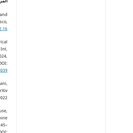
المر
 and
sco,
2.16
ical
Int.
024,
OI:
0039
ani,
rXiv
022.
use,
hine
245–
OI: