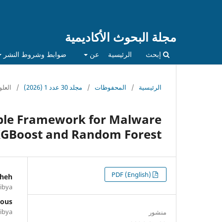
مجلة البحوث الأكاديمية
إبحث
الرئيسية
عن
ضوابط وشروط النشر
الرئيسية
/
المحفوظات
/
مجلد 30 عدد 1 (2026)
/
العلو
ble Framework for Malware
XGBoost and Random Forest
التنزيلات
PDF (English)
heh
ibya
bous
ibya
منشور