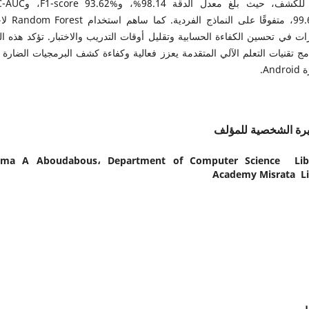
أداء للكشف، حيث بلغ معدل الدقة 98.14%،
99.63%، متفوقًا على النماذج ال
ات في تحسين الكفاءة الحسابية وتقليل أوقات التدريب والاختبار. تؤكد هذه الن
مج تقنيات التعلم الآلي المتقدمة يعزز فعالية وكفاءة كشف البرمجيات الضارة
And.
رة الشخصية للمؤلف
tima A Aboudabous،
Department of Computer Science Lib
Academy Misrata L