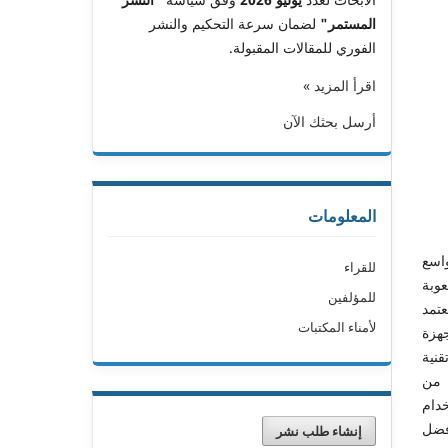
المستمر"
لضمان سرعة التحكيم والنشر
الفوري للمقالات المقبولة.
اقرأ المزيد »
أرسل بحثك الآن
المعلومات
لواسع
للقراء
عوبة
للمؤلفين
تمد
لأمناء المكتبات
جهزة
دام تقنية
التجميع Stacking Ensemble. تم معالجة مجموعة بيانات CICMalDroid 2020 من
خدام
Stacking Ensembl حقق أفضل
إنشاء طلب نشر