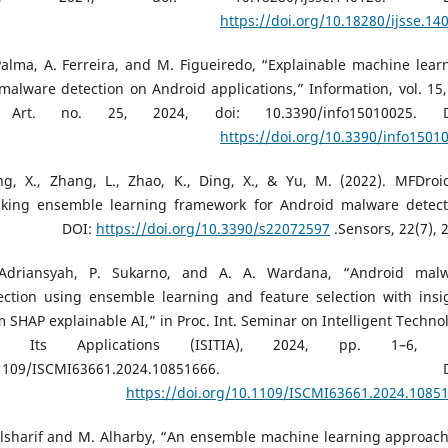
https://doi.org/10.18280/ijsse.14
Palma, A. Ferreira, and M. Figueiredo, “Explainable machine lear
 malware detection on Android applications,” Information, vol. 15,
 Art. no. 25, 2024, doi: 10.3390/info15010025. D
https://doi.org/10.3390/info1501
g, X., Zhang, L., Zhao, K., Ding, X., & Yu, M. (2022). MFDroi
cking ensemble learning framework for Android malware detect
Sensors, 22(7),.‏ DOI:
https://doi.org/10.3390/s22072597
Adriansyah, P. Sukarno, and A. A. Wardana, “Android mal
ection using ensemble learning and feature selection with insi
m SHAP explainable AI,” in Proc. Int. Seminar on Intelligent Techno
d Its Applications (ISITIA), 2024, pp. 1–6, d
0.1109/ISCMI63661.2024.10851666. DO
https://doi.org/10.1109/ISCMI63661.2024.1085
Alsharif and M. Alharby, “An ensemble machine learning approach