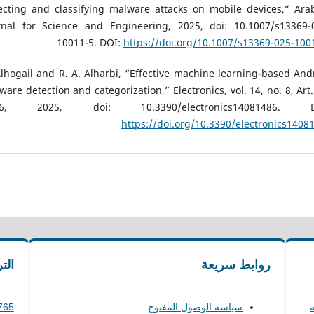
ecting and classifying malware attacks on mobile devices,” Ara
rnal for Science and Engineering, 2025, doi: 10.1007/s13369-
10011-5. DOI:
https://doi.org/10.1007/s13369-025-100
Alhogail and R. A. Alharbi, “Effective machine learning-based And
ware detection and categorization,” Electronics, vol. 14, no. 8, Art.
86, 2025, doi: 10.3390/electronics14081486. D
https://doi.org/10.3390/electronics1408
روابط سريعة
الت
ة
سياسة الوصول المفتوح
765