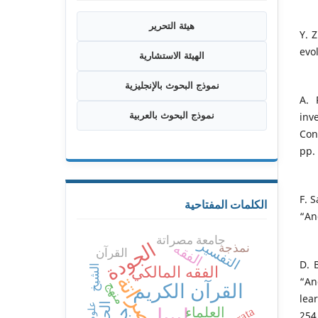
هيئة التحرير
Y. 
evo
الهيئة الاستشارية
نموذج البحوث بالإنجليزية
A. 
inv
نموذج البحوث بالعربية
Con
pp
F. 
الكلمات المفتاحية
“An
جامعة مصراتة
التفسير
الجودة
الفقه
نمذجة
القرآن
D. 
الشيخ
الفقه المالكي
مصراتة
“An
القرآن الكريم
منهج
lea
الحج
العلماء
ليبيا
25