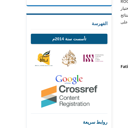
 وF1-score 93.62%، وROC-AUC
فردية. كما ساهم استخدام Random Forest لاختيار
تائج
 على
الفهرسة
تأسست سنة 2014م
Fa
روابط سريعة