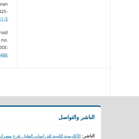
bian
025-
11-5
roid
 no.
OI:
1486
الناشر والتواصل
الناشر:
الأكاديمية الليبية للدراسات العليا - فرع مصرات