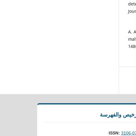
det
Jou
A. 
mal
14
رخيص والفهرسة
ISSN:
3106-0