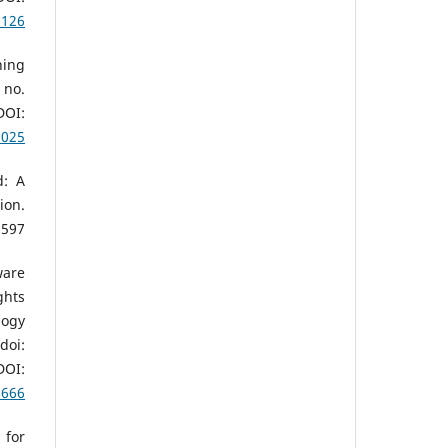
0126
ning
 no.
OI:
0025
d: A
ion.
 2597
ware
ghts
logy
oi:
I:
1666
 for