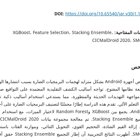
DOI:
https://doi.org/10.65540/jar.v30i1.
ات المفتاحية:
XGBoost، Feature Selection، Stacking Ensemble،
CICMalDroid 2020، S
لخص
تتعرض أجهزة Android بشكل متزايد لهجمات البرمجيات الضارة بسبب انتشارها ا
عة نظامها المفتوح. تواجه أساليب الكشف التقليدية المعتمدة على التواقيع ص
واجهة التهديدات الحديثة والمتطورة، مما يستدعي استخدام أساليب ذكية تع
لتعلم الآلي. تقدم هذه الدراسة إطارًا محسّنًا لتصنيف البرمجيات الضارة على أ
Android، يجمع بين XGBoost وRandom Forest لاختيار الميزات، مع استخ
إزالة القيم الشاذة، التحجيم القوي، التحويل الثنائي، وموازنة الفئات باست
SMOTE. أظهرت النتائج التجريبية أن إطار التجميع e