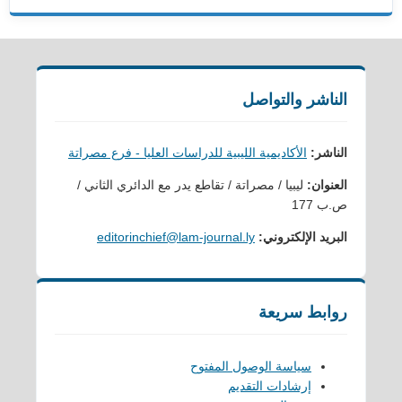
الناشر والتواصل
الناشر:
الأكاديمية الليبية للدراسات العليا - فرع مصراتة
العنوان:
ليبيا / مصراتة / تقاطع يدر مع الدائري الثاني /
ص.ب 177
البريد الإلكتروني:
editorinchief@lam-journal.ly
روابط سريعة
سياسة الوصول المفتوح
إرشادات التقديم