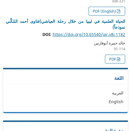
308-331
PDF (English)
الحياة العلمية في ليبيا من خلال رحلة العياشي(فتاوى أحمد المُكَّني
نموذجاً)
DOI:
https://doi.org/10.65540/jar.v8i.1182
خالد حمزة أبوفارس
91-114
PDF
اللغة
العربية
English
دعوة للنشر