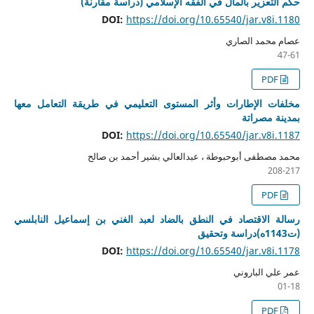
حكم التعزير بالمال في الفقه الإسلامي (دراسة مقارنة)
DOI:
https://doi.org/10.65540/jar.v8i.1180
عصام محمد الصاري
47-61
PDF
مخلفات الإطارات وأثر المستوى التعليمي في طريقة التعامل معها
بمدينة مصراتة
DOI:
https://doi.org/10.65540/jar.v8i.1187
محمد مصطفى أبوحبوطة ، عبدالعالي بشير أحمد بن صالح
208-217
PDF
رسالة الاقتصاد في النطق بالضاد لعبد الغني بن إسماعيل النابلسي
(ت1143ه)دراسة وتحقيق
DOI:
https://doi.org/10.65540/jar.v8i.1178
عمر علي الباروني
01-18
PDF