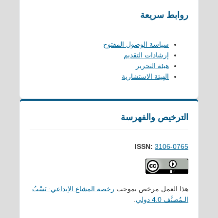
روابط سريعة
سياسة الوصول المفتوح
إرشادات التقديم
هيئة التحرير
الهيئة الاستشارية
الترخيص والفهرسة
ISSN:
3106-0765
هذا العمل مرخص بموجب
رخصة المشاع الإبداعي: نَسْبُ
الـمُصنَّف 4.0 دولي
.