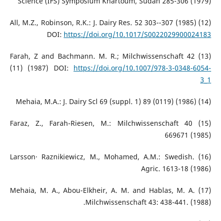
Science (IFS) Symposium Khartoum, Sudan 285-306 (1979)
(12) All, M.Z., Robinson, R.K.: J. Dairy Res. 52 303--307 (1985)
DOI:
https://doi.org/10.1017/S0022029900024183
(13) Farah, Z and Bachmann. M. R.; Milchwissenschaft 42
(11) (1987) DOI:
https://doi.org/10.1007/978-3-0348-6054-
3_1
(14) Mehaia, M.A.: J. Dairy Scl 69 (suppl. 1) 89 (0119) (1986)
(15) Faraz, Z., Farah-Riesen, M.: Milchwissenschaft 40
669671 (1985)
(16) Larsson· Raznikiewicz, M., Mohamed, A.M.: Swedish.
Agric. 1613-18 (1986)
(17) Mehaia, M. A., Abou-Elkheir, A. M. and Hablas, M. A.
Milchwissenschaft 43: 438-441. (1988).