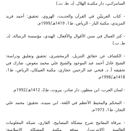
السامرائـي، دار مكتبـة الهلال. (د. ط. ت.)
- كتاب الغريبَيْنِ في القرآن والحديث، الهروي، تحقيق: أحمد فريد
المزيدي، مكتبة الباز - الرياض، ط1، 1419هـ/1999م.
- كنز العمال في سنن الأقوال والأفعال، الهندي، مؤسسة الرسالة. (د.
ط. ت.)
- الكشاف عن حقائق التنزيل، الزمخشري، تحقيق وتعليق ودراسة:
الشيخ عادل أحمد عبد الموجود والشيخ علي محمد معوض، شارك في
تحقيقه أ. د. فتحي عبد الرحمن حجازي، مكتبة العبيكان، الرياض، ط1،
1418هـ/1998م.
- لسان العرب، ابن منظور، دار صادر، بيروت، ط2، 1412هـ/1992م.
- المحكم والمحيط الأعظم في اللغة، ابن سيده، تحقيق: محمد علي
النجار، ط1، 1973م.
- مرقاة المفاتيح شرح مشكاة المصابيح، القاري، شبكة المعلومات
العالمية (الإنترنت)، موقع مكتبة المشكاة الإسلامية: