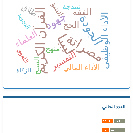
التنبؤ
نمذجة
طلاق
القرآن الكريم
الفقه
جهود
التجويد
الأداء الوظيفي
الجودة
الحج
العلماء
مصراتة
ليبيا
منهج
اللغوي
التفسير
الشيخ
الأداء المالي
الزكاة
العدد الحالي