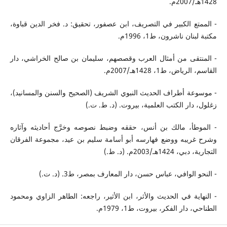
1428هـ/2007م.
- الممتع الكبير في التصريف، ابن عصفور، تحقيق: د. فخر الدين قباوة،
مكتبة لبنان ناشرون، ط1، 1996م.
- المنتقى من أمثال العرب وقصصهم، سليمان بن صالح الخراشي، دار
القاسم، الرياض، ط1، 1428هـ/2007م.
- موسوعة أطراف الحديث النبوي الشريف (الصحيح والسنن والمسانيد)،
زغلول، دار الكتب العلمية، بيروت. (د. ط. ت.)
- الموطأ، مالك بن أنس، حققه وضبط نصوصه وخرَّج أحاديثه وآثاره
وشرح غريبه ووضع فهارسه أبو أسامة سليم بن عيد، مجموعة الفرقان
التجارية، دبي، 1424هـ/2003م. (د. ط.)
- النحو الوافي، عباس حسن، دار المعارف بمصر، ط3. (د. ت.)
- النهاية في الحديث والأثر، ابن الأثير، راجعه: الطاهر الزاوي ومحمود
الطناحي، دار الفكر، بيروت، ط1، 1979م.