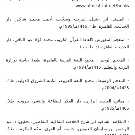
www.almeshkat.net/books
- المسند، ابن حنبـل، شرحـه وصحَّحـه أحمـد محمـد شاكـر، دار
الحديـث، القاهـرة، ط1، 1416هـ/1995م.
- المعجم المفهرس لألفاظ القرآن الكريم، محمد فؤاد عبد الباقي، دار
الحديث، القاهرة. (د. ط. ت.)
- المعجم الوجيز ، مجمع اللغة العربية بالقاهرة، طبعة خاصة بوزارة
التربية والتعليم، 1415هـ/1994م.
- المعجم الوسيط، مجمع اللغة العربية، مكتبة الشروق الدولية، ط4،
1425هـ/2004م.
- مفاتيح الغيب، الرازي، دار الفكر للطباعة والنشر، بيروت، ط3،
1405هـ/1985م.
- المقاصد الشافية في شرح الخلاصة الشافية، الشاطبي، تحقيق: د. عبد
الرحمن بن سليمان العثيمين، جامعة أم القرى، مكة المكرمة، ط1،