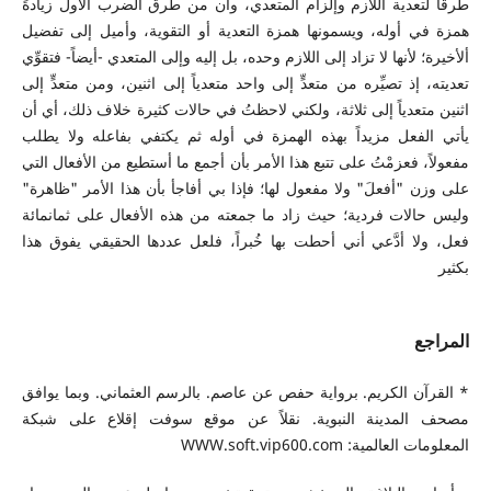
طرقاً لتعدية اللازم وإلزام المتعدي، وأن من طرق الضرب الأول زيادةَ
همزة في أوله، ويسمونها همزة التعدية أو التقوية، وأميل إلى تفضيل
ألأخيرة؛ لأنها لا تزاد إلى اللازم وحده، بل إليه وإلى المتعدي -أيضاً- فتقوِّي
تعديته، إذ تصيِّره من متعدٍّ إلى واحد متعدياً إلى اثنين، ومن متعدٍّ إلى
اثنين متعدياً إلى ثلاثة، ولكني لاحظتُ في حالات كثيرة خلاف ذلك، أي أن
يأتي الفعل مزيداً بهذه الهمزة في أوله ثم يكتفي بفاعله ولا يطلب
مفعولاً، فعزمْتُ على تتبع هذا الأمر بأن أجمع ما أستطيع من الأفعال التي
على وزن "أفعلَ" ولا مفعول لها؛ فإذا بي أفاجأ بأن هذا الأمر "ظاهرة"
وليس حالات فردية؛ حيث زاد ما جمعته من هذه الأفعال على ثمانمائة
فعل، ولا أدَّعي أني أحطت بها خُبراً، فلعل عددها الحقيقي يفوق هذا
بكثير
المراجع
* القرآن الكريم. برواية حفص عن عاصم. بالرسم العثماني. وبما يوافق
مصحف المدينة النبوية. نقلاً عن موقع سوفت إقلاع على شبكة
المعلومات العالمية: WWW.soft.vip600.com