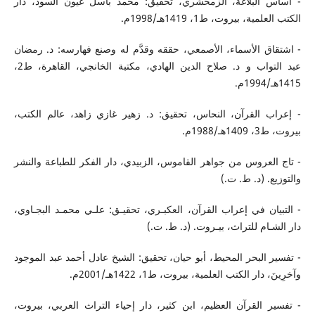
- أساس البلاغة، الزمخشري، تحقيق: محمد باسل عيون السود، دار
الكتب العلمية، بيروت، ط1، 1419هـ/1998م.
- اشتقاق الأسماء، الأصمعي، حققه وقدَّم له وصنع فهارسه: د. رمضان
عبد التواب و د. صلاح الدين الهادي، مكتبة الخانجي، القاهرة، ط2،
1415هـ/1994م.
- إعراب القرآن، النحاس، تحقيق: د. زهير غازي زاهد، عالم الكتب،
بيروت، ط3، 1409هـ/1988م.
- تاج العروس من جواهر القاموس، الزبيدي، دار الفكر للطباعة والنشر
والتوزيع. (د. ط. ت.)
- التبيان في إعراب القرآن، العكبـري، تحقيـق: علـي محمـد البجـاوي،
دار الشـام للتراث، بيـروت. (د. ط. ت.)
- تفسير البحر المحيط، أبو حيان، تحقيق: الشيخ عادل أحمد عبد الموجود
وآخرِينَ، دار الكتب العلمية، بيروت، ط1، 1422هـ/2001م.
- تفسير القرآن العظيم، ابن كثير، دار إحياء التراث العربي، بيروت،