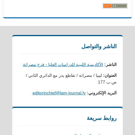
الناشر والتواصل
الناشر:
الأكاديمية الليبية للدراسات العليا - فرع مصراتة
العنوان:
ليبيا / مصراتة / تقاطع يدر مع الدائري الثاني /
ص.ب 177
البريد الإلكتروني:
editorinchief@lam-journal.ly
روابط سريعة