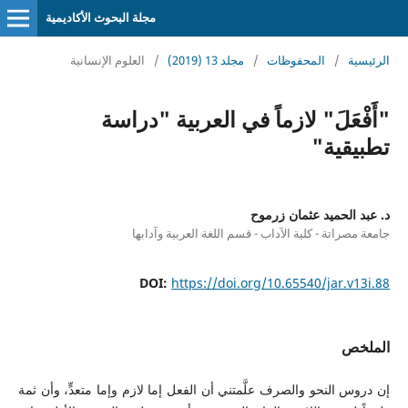
مجلة البحوث الأكاديمية
الرئيسية
/
المحفوظات
/
مجلد 13 (2019)
/
العلوم الإنسانية
"أَفْعَلَ" لازماً في العربية "دراسة
تطبيقية"
د. عبد الحميد عثمان زرموح
جامعة مصراتة - كلية الآداب - قسم اللغة العربية وآدابها
DOI:
https://doi.org/10.65540/jar.v13i.88
الملخص
إن دروس النحو والصرف علَّمتني أن الفعل إما لازم وإما متعدٍّ، وأن ثمة