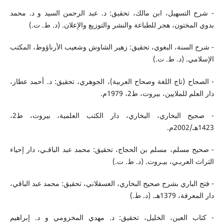
- شرح التسهيل، ابن مالك، تحقيق: د. عبد الرحمن السيد و د. محمد
بدوي المختون، هجر للطباعة والنشر والتوزيع والإعلان. (د. ط. ت.)
- شرح السنة، البغوي، تحقيق: زهير الشاوش وشعيب الأرناؤوط، المكتب
الإسلامي. (د. ط. ت.)
- الصحاح (تاج اللغة وصحاح العربية)، الجوهري، تحقيق: د. أحمد عطار،
دار العلم للملايين، بيروت، ط2، 1979م.
- صحيح البخاري، البخاري، دار الكتب العلمية، بيروت، ط2،
1423هـ/2002م.
- صحيح مسلم، مسلم بن الحجاج، تحقيق: محمد عبد الباقـي، دار إحياء
التراث العربـي، بيـروت. (د. ط. ت.)
- فتح الباري بشرح صحيح البخاري، العسقلاني، تحقيق: محمد عبد الباقي،
دار المعرفة، 1379هـ. (د. ط.)
- كتاب العين، الخليل، تحقيق: د. مهدي المخزومي و د. إبراهيم