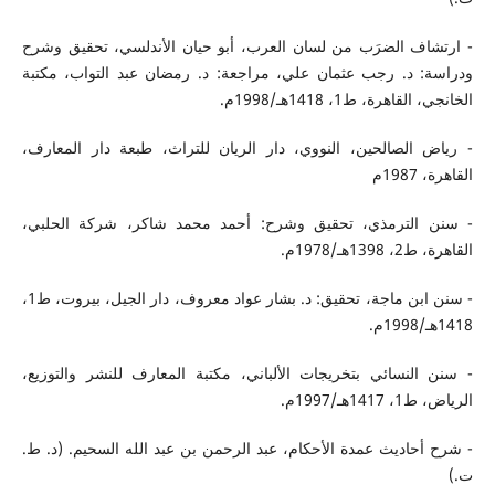
- ارتشاف الضرَب من لسان العرب، أبو حيان الأندلسي، تحقيق وشرح
ودراسة: د. رجب عثمان علي، مراجعة: د. رمضان عبد التواب، مكتبة
الخانجي، القاهرة، ط1، 1418هـ/1998م.
- رياض الصالحين، النووي، دار الريان للتراث، طبعة دار المعارف،
القاهرة، 1987م
- سنن الترمذي، تحقيق وشرح: أحمد محمد شاكر، شركة الحلبي،
القاهرة، ط2، 1398هـ/1978م.
- سنن ابن ماجة، تحقيق: د. بشار عواد معروف، دار الجيل، بيروت، ط1،
1418هـ/1998م.
- سنن النسائي بتخريجات الألباني، مكتبة المعارف للنشر والتوزيع،
الرياض، ط1، 1417هـ/1997م.
- شرح أحاديث عمدة الأحكام، عبد الرحمن بن عبد الله السحيم. (د. ط.
ت.)