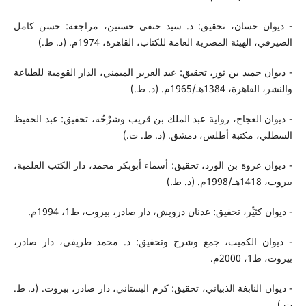
- ديوان حسان، تحقيق: د. سيد حنفي حسنين، مراجعة: حسن كامل
الصيرفي، الهيئة المصرية العامة للكتاب، القاهرة، 1974م. (د. ط.)
- ديوان حميد بن ثور، تحقيق: عبد العزيز الميمني، الدار القومية للطباعة
والنشر، القاهرة، 1384هـ/1965م. (د. ط.)
- ديوان العجاج، رواية عبد الملك بن قريب وشرْحُه، تحقيق: عبد الحفيظ
السطلي، مكتبة أطلس، دمشق. (د. ط. ت.)
- ديوان عروة بن الورد، تحقيق: أسماء أبوبكر محمد، دار الكتب العلمية،
بيروت، 1418هـ/1998م. (د. ط.)
- ديوان كثيِّر، تحقيق: عدنان درويش، دار صادر، بيروت، ط1، 1994م.
- ديوان الكميت، جمع وشرح وتحقيق: د. محمد طريفي، دار صادر،
بيروت، ط1، 2000م.
- ديوان النابغة الذبياني، تحقيق: كرم البستاني، دار صادر، بيروت. (د. ط.
ت.)