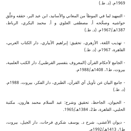
1969م. (د. ط.)
- التمهيد لما في الموطأ من المعاني والأسانيد، ابن عبد البر، حققه وعلَّق
حواشيه وصحَّحه أ. مصطفى العلوي و أ. محمد البكري، الرباط،
1387هـ/1967م. (د. ط.)
- تهذيب اللغة، الأزهري، تحقيق: إبراهيم الأبياري، دار الكتاب العربي،
القاهرة، 1967م. (د. ط.)
- الجامع لأحكام القرآن (المعروف بتفسير القرطبي)، دار الكتب العلمية،
بيروت، ط1، 1408هـ/1988م.
- جامع البيان عن تأويل آي القرآن، الطبري، دار الفكر، بيروت، 1988م.
(د. ط.)
- الحيوان، الجاحظ، تحقيق وشرح: عبد السلام محمد هارون، مكتبة
الحلبي، القاهرة، ط2، 1384هـ/1965.
- ديوان الأعشى، شرح د. يوسف شكري فرحات، دار الجيل، بيروت،
ط1، 1413هـ/1992م.