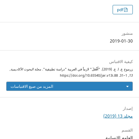
pdf
منشور
2019-01-30
كيفية الاقتباس
زرموح ع. ا. ع. (2019). "أَفْعَلَ" لازماً في العربية "دراسة تطبيقية".
مجلة البحوث الأكاديمية
,
, 1–31. https://doi.org/10.65540/jar.v13i.88
13
المزيد من صيغ الاقتباسات
إصدار
مجلد 13 (2019)
القسم
العلوم الإنسانية