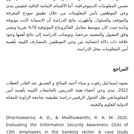
تضمن المعلومات الديموغرافية، أما الأقسام الثمانية الباقية فتقيس مدى
وعي الموظفين بأمن المعلومات من خلال تطبيق نموذج المعرفة
والموقف والسلوك. وأظهرت نتائج الدراسة أن الاستبانة كانت موثوقة
وثابتة حيث كان متوسط معامل الفاكرونباخ الموثوقية 70% تقريبا ويعتبر
وفق المقبول والمعتمد مرجعيا، وتوصلت الدراسة إلى نتائج أهمها وجود
علاقة ذات دلالة إحصائية بين وعي الموظفين بالمصارف الليبية بأهمية
أمن المعلومات محل الدراسة.
المراجع
نشوه إسماعيل زقوت و سناء أحمد السائح و الصديق عبد القادر العطاب
2022، مدى وعي أعضاء هيئة التدريس بالجامعات الليبية بأهمية أمن
المعلوماتفي ظل التحول الرقمي-دراسة تطبيقية بجامعة الزاوية للمجلة
الدولية للعلوم والتقنية.
Dharmawansa, A. D., & Madhuwanthi, R. A. M. 2020.
Evaluating the Information Security Awareness (ISA) of
employees in the banking sector: A case study.‏ 13th