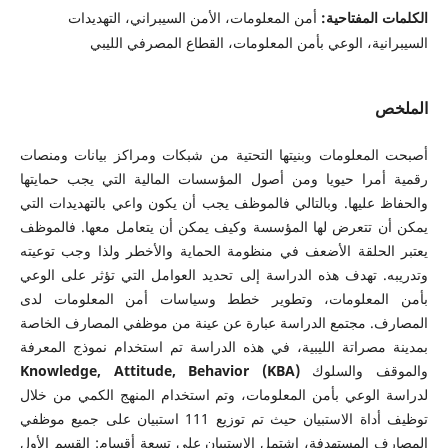
الكلمات المفتاحية:
أمن المعلومات، الأمن السيبراني، التهديدات
السيبرانية، الوعي بأمن المعلومات، القطاع المصرفي الليبي
الملخص
أصبحت المعلومات وبنيتها التحتية من شبكات ومراكز بيانات ومنصات
رقمية أمرا حيويا ومن أصول المؤسسات المالية التي يجب حمايتها
والحفاظ عليها. وبالتالي فالموظف يجب أن يكون واعي بالتهديدات التي
يمكن أن تتعرض لها المؤسسة وكيف يمكن أن يتعامل معها. فالموظف
يعتبر الحلقة الأضعف في منظومة الحماية والأخطر ولذا وجب توعيته
وتدريبه. تهدف هذه الدراسة إلى تحديد العوامل التي تؤثر على الوعي
بأمن المعلومات، وتطوير خطط وسياسات أمن المعلومات لدى
المصارف. مجتمع الدراسة عبارة عن عينة من موظفي المصارف الخاصة
بمدينة مصراتة الليبية، في هذه الدراسة تم استخدام نموذج المعرفة
والموقف والسلوك
(KBA) Knowledge, Attitude, Behavior
لدراسة الوعي بأمن المعلومات، وتم استخدام المنهج الكمي من خلال
توظيف أداة الاستبيان حيث تم توزيع 111 استبيان على جميع موظفي
المصارف المستهدفة، اشتمل الاستبيان على تسعة أقسام: القسم الأول