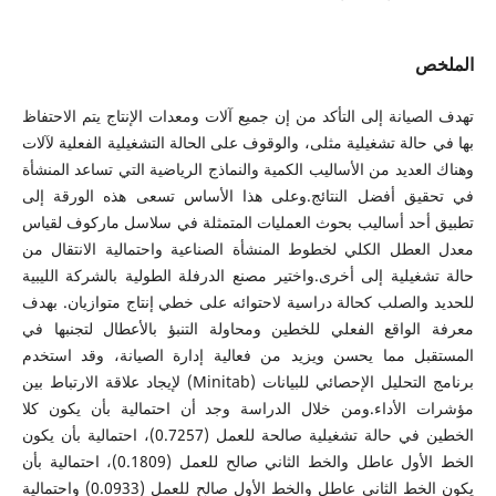
الملخص
تهدف الصيانة إلى التأكد من إن جميع آلات ومعدات الإنتاج يتم الاحتفاظ
بها في حالة تشغيلية مثلى، والوقوف على الحالة التشغيلية الفعلية لآلات
وهناك العديد من الأساليب الكمية والنماذج الرياضية التي تساعد المنشأة
في تحقيق أفضل النتائج.وعلى هذا الأساس تسعى هذه الورقة إلى
تطبيق أحد أساليب بحوث العمليات المتمثلة في سلاسل ماركوف لقياس
معدل العطل الكلي لخطوط المنشأة الصناعية واحتمالية الانتقال من
حالة تشغيلية إلى أخرى.واختير مصنع الدرفلة الطولية بالشركة الليبية
للحديد والصلب كحالة دراسية لاحتوائه على خطي إنتاج متوازيان. بهدف
معرفة الواقع الفعلي للخطين ومحاولة التنبؤ بالأعطال لتجنبها في
المستقبل مما يحسن ويزيد من فعالية إدارة الصيانة، وقد استخدم
برنامج التحليل الإحصائي للبيانات (Minitab) لإيجاد علاقة الارتباط بين
مؤشرات الأداء.ومن خلال الدراسة وجد أن احتمالية بأن يكون كلا
الخطين في حالة تشغيلية صالحة للعمل (0.7257)، احتمالية بأن يكون
الخط الأول عاطل والخط الثاني صالح للعمل (0.1809)، احتمالية بأن
يكون الخط الثاني عاطل والخط الأول صالح للعمل (0.0933) واحتمالية