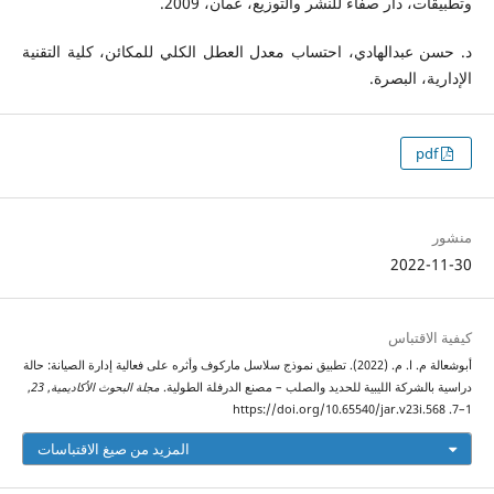
وتطبيقات، دار صفاء للنشر والتوزيع، عمان، 2009.
د. حسن عبدالهادي، احتساب معدل العطل الكلي للمكائن، كلية التقنية
الإدارية، البصرة.
pdf
منشور
2022-11-30
كيفية الاقتباس
أبوشعالة م. ا. م. (2022). تطبيق نموذج سلاسل ماركوف وأثره على فعالية إدارة الصيانة: حالة
دراسية بالشركة الليبية للحديد والصلب – مصنع الدرفلة الطولية.
مجلة البحوث الأكاديمية
,
23
,
1–7. https://doi.org/10.65540/jar.v23i.568
المزيد من صيغ الاقتباسات