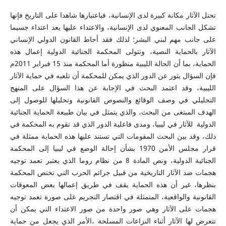
تحتل الآثار مكانة كبيرة لدى الإنسانية، فباعتبارها شاهدا على التاريخ فإنها
تشكل الجانب المعنوي لدى الإنسانية، والاعتداء عليها يعد اعتداء جسيما
على جانب مهم لبني البشر؛ لذلك فقد أحاط القانون الدولي الإنساني
الآثار بالحماية النصية، وتتولى المحكمة الجنائية الدولية إعمال هذه
الحماية، بما أن الحالة الليبية منظورة أما المحكمة منذ 15 فبراير 2011م
فإن السؤال يثور عن الدور الذي يمكن للمحكمة أن تلعبه في حماية الآثار
الليبية، وقد اعتمد البحث في الإجابة عن هذا السؤال على المنهج
التحليلي في وصف الوقائع والنصوص القانونية وتحليلها للوصول إلى
الهدف المبتغى من البحث، والذي يتمثل في بيان طبيعة الحماية الجنائية
الدولية للآثار في ليبيا، ومدى فاعلية الدور الذي قد تقوم به المحكمة في
ذلك، وقد بين البحث المقومات التي تستند عليها هذه الحماية ممثلة في
قرار مجلس الأمن 1970 بشأن إحالة الوضع في ليبيا إلى المحكمة
الجنائية الدولية، ونص المادة 8 من نظام روما الذي يعتبر تعمد توجيه
هجمات ضد الآثار التاريخية من قبيل جرائم الحرب التي تختص المحكمة
بنظرها، غير أن هذه الحماية يقف في طريق إعمالها بعض المعوقات
القانونية والواقعية، المتمثلة في اقتصار التجريم على صورة تعمد توجيه
هجمات على الآثار وهي صور واحدة من صور الاعتداء التي يمكن أن
تتعرض لها الآثار أثناء النزاعات المسلحة ،الأمر الذي يجعل من حماية