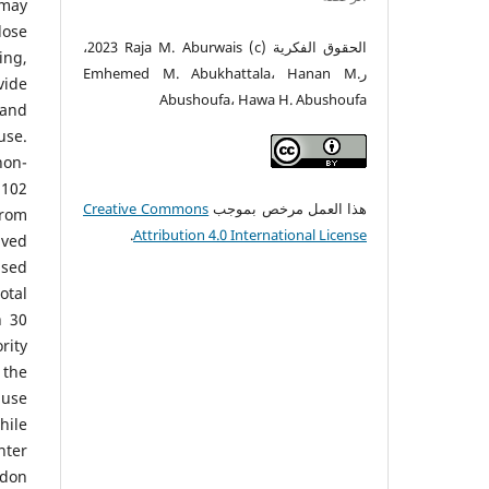
 may
dose
الحقوق الفكرية (c) 2023 Raja M. Aburwais،
ing,
رEmhemed M. Abukhattala، Hanan M.
vide
Abushoufa، Hawa H. Abushoufa
 and
use.
non-
 102
هذا العمل مرخص بموجب
Creative Commons
from
.
Attribution 4.0 International License
ived
used
otal
h 30
rity
 the
 use
hile
nter
don.