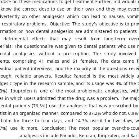
rdose on these medications to get treatment Further, individuals
 know the correct dose to use on their own and they may over
dvertently on other analgesics which can lead to nausea, vomit
 respiratory problems. Objective: The study's objective is to pro
ormation on how dental analgesics are administered to patients
 detrimental effects that may result from long-term over
erials: The questionnaire was given to dental patients who use 
roidal analgesics without a prescription. The study involved
ients, comprising 41 males and 61 females. The data came 
ividual patient interviews, and the majority of the questions rece
rough, reliable answers. Results: Panadol is the most widely 
lgesic type in the research sample, and its usage was 4% of the t
.3%). Ibuprofen is one of the most problematic analgesics, wit
es in which users admitted that the drug was a problem. The majo
dental patients (76.5%) use the analgesic that was prescribed by
tist in an organized manner, compared to 37.2% who do not. 6.9%
 balm for three to four days, and 14.7% use it for five days, w
.7%) use it more. Conclusion: The most popular over-the-cou
analgesics include Panadol, Ketofan, Ibuprofen, and Sari