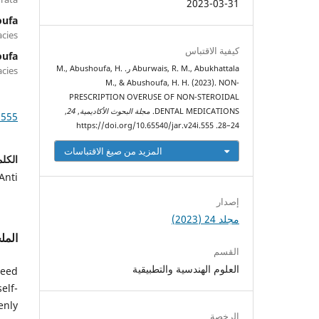
2023-03-31
oufa
cies
كيفية الاقتباس
oufa
Aburwais, R. M., Abukhattala ر. M., Abushoufa, H.
cies
M., & Abushoufa, H. H. (2023). NON-
PRESCRIPTION OVERUSE OF NON-STEROIDAL
DENTAL MEDICATIONS.
مجلة البحوث الأكاديمية
,
24
,
.555
24–28. https://doi.org/10.65540/jar.v24i.555
المزيد من صيغ الاقتباسات
الكلم
Anti
إصدار
مجلد 24 (2023)
الم
القسم
العلوم الهندسية والتطبيقية
need
elf-
enly
الرخصة