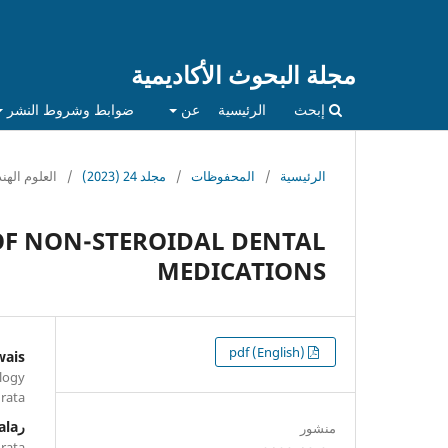
مجلة البحوث الأكاديمية
إبحث
الرئيسية
عن
ضوابط وشروط النشر
الرئيسية
/
المحفوظات
/
مجلد 24 (2023)
/
العلوم الهن
OF NON-STEROIDAL DENTAL
MEDICATIONS
التنزيلات
pdf (English)
wais
logy
urata
رEmhemed M. Abukhattala
منشور
urata