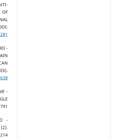
TI-
 OF
ONAL
OI:
9281
00)
PAIN
CAN
6).
0638
IVE
GLE
791.
D
2).
214.