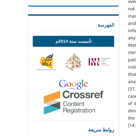
ove
not
ina
and
الفهرسة
inf
any
تأسست سنة 2014م
Mat
ste
pat
ind
tho
ana
(37
cas
of 
den
the
(14
روابط سريعة