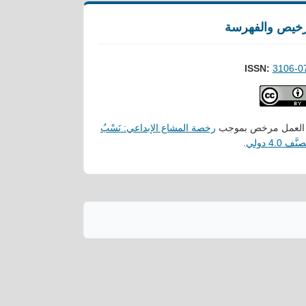
رخيص والفهرسة
ISSN:
3106-0
 العمل مرخص بموجب
رخصة المشاع الإبداعي: نَسْبُ
َّف 4.0 دولي
.