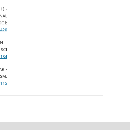
21)
NAL
OI:
3420
EN
 SCI
4184
AR
SM.
3115