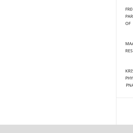
- F
PAR
OF
- M
RES
- K
PHY
PNA