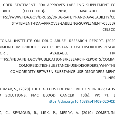
DA. CDER STATEMENT: FDA APPROVES LABELING SUPPLEMENT F
LEBREX (CELECOXIB)- 2018. AVAILABLE FR
TTPS://WWW.FDA.GOV/DRUGS/DRUG-SAFETY-AND-AVAILABILITY/C
STATEMENT-FDA-APPROVES-LABELING-SUPPLEMENT-CELEB
CELEC
ATIONAL INSTITUTE ON DRUG ABUSE- RESEARCH REPORT. (2020
MON COMORBIDITIES WITH SUBSTANCE USE DISORDERS RESEA
EPORT. AVAILABLE FRO
TTPS://NIDA.NIH.GOV/PUBLICATIONS/RESEARCH-REPORTS/COM
COMORBIDITIES-SUBSTANCE-USE-DISORDERS/WHY-THE
COMORBIDITY-BETWEEN-SUBSTANCE-USE-DISORDERS-MENT
ILLNES
AIKUMAR, S., (2020) THE HIGH COST OF PRESCRIPTION DRUGS: CAU
D SOLUTIONS. PMC BLOOD CANCER J.10(6). PP: 71. D
https://doi.org/10.1038/s41408-020-03
NG, C., SEYMOUR, R., LIRK, P., MERRY, A. (2010) COMBINI