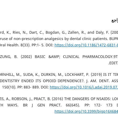
اجع
ard, K., Ries, N., Dart, C., Bogdan, G., Zallen, R., and Daly, F. (20
ruse of non-prescription analgesics by dental clinic patients. BU
ral Health. 8(33). PP:1- 5. DOI:
https://doi.org/10.1186/1472-6831-
ATZUNG, B. (2002) BASIC &AMP; CLINICAL PHARMACOLOGY.9
EDIT
HORNHILL, M., SUDA, K., DURKIN, M., LOCKHART, P. (2019) IS IT T
DENTISTRY ENDED ITS OPIOID DEPENDENCE?. J. AM. DENT. AS
150(10). PP: 883- 889. DOI:
https://doi.org/10.1016/j.adaj.2019.07
AVIS, A., ROBSON, J., PRACT, B. (2016) THE DANGERS OF NSAIDS: L
TH WAYS. BR J GEN PRACT. 66(645). PP: 172- 173 D
https://doi.org/10.3399/bjgp16X68