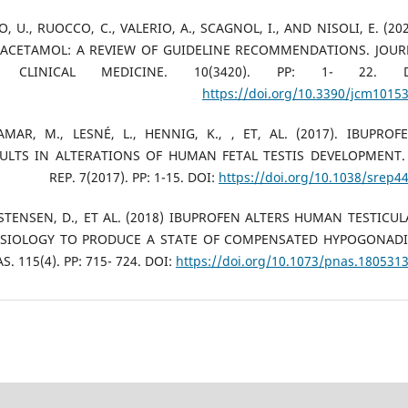
REO, U., RUOCCO, C., VALERIO, A., SCAGNOL, I., AND NISOLI, E. (20
ACETAMOL: A REVIEW OF GUIDELINE RECOMMENDATIONS. JOUR
 CLINICAL MEDICINE. 10(3420). PP: 1- 22. D
https://doi.org/10.3390/jcm1015
AAMAR, M., LESNÉ, L., HENNIG, K., , ET, AL. (2017). IBUPROF
ULTS IN ALTERATIONS OF HUMAN FETAL TESTIS DEVELOPMENT.
REP. 7(2017). PP: 1-15. DOI:
https://doi.org/10.1038/srep4
RISTENSEN, D., ET AL. (2018) IBUPROFEN ALTERS HUMAN TESTICUL
SIOLOGY TO PRODUCE A STATE OF COMPENSATED HYPOGONADI
S. 115(4). PP: 715- 724. DOI:
https://doi.org/10.1073/pnas.180531