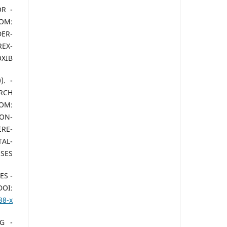
OR
OM:
DER-
REX-
OXIB
).
RCH
M:
MON-
RE-
AL-
SES.
SES
OI:
38-x
NG