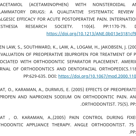
RACETAMOL (ACETAMINOPHEN) WITH NONSTEROIDAL AN
FLAMMATORY DRUGS: A QUALITATIVE SYSTEMATIC REVIEW
LGESIC EFFICACY FOR ACUTE POSTOPERATIVE PAIN. INTERNATI
ESTHESIA RESEARCH SOCIETY. 110(4). PP:1170-79. D
https://doi.org/10.1213/ANE.0b013e3181cf
TEEN LAW, S., SOUTHWARD, K., LAW, A., LOGAM, H., JAKOBSEN, J. (20
VALUATION OF PREOPERATIVE IBUPROFEN FOR TREATMENT OF 
SOCIATED WITH ORTHODONTIC SEPARATOR PLACEMENT. AMERI
RNAL OF ORTHODONTICS AND DENTOFACIAL ORTHOPEDICS.118(
PP:629-635. DOI:
https://doi.org/10.1067/mod.2000.11
OLAT, O., KARAMAN, A., DURMUS, E. (2005) EFFECTS OF PREOPERAT
UPROFEN AND NAPROXEN SODIUM ON ORTHODONTIC PAIN. AN
ORTHODONTIST. 75(5). PP:
OLAT , O. KARAMAN, A.,(2005) PAIN CONTROL DURING FIXE
HODONTIC APPLIANCE THERAPY. ANGLE ORTHODONTIST. 75 (
PP: