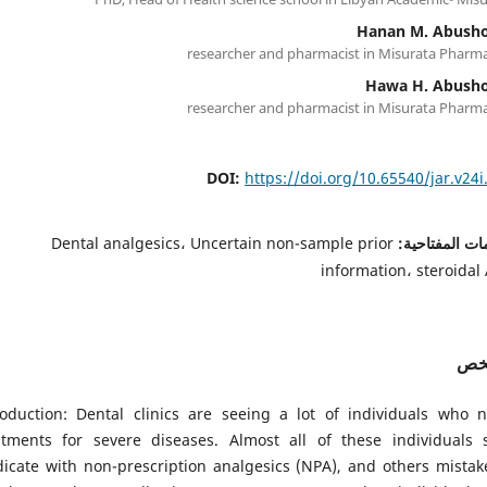
Hanan M. Abush
researcher and pharmacist in Misurata Pharma
Hawa H. Abush
researcher and pharmacist in Misurata Pharma
DOI:
https://doi.org/10.65540/jar.v24i
ات المفتاحية:
Dental analgesics، Uncertain non-sample prior
information، steroidal 
لخص
roduction: Dental clinics are seeing a lot of individuals who 
atments for severe diseases. Almost all of these individuals s
icate with non-prescription analgesics (NPA), and others mistak