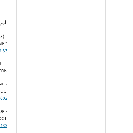
المر
08)
PMED
8-33
TH
ION.
IME
SOC.
.003
OOK
OI:
4433