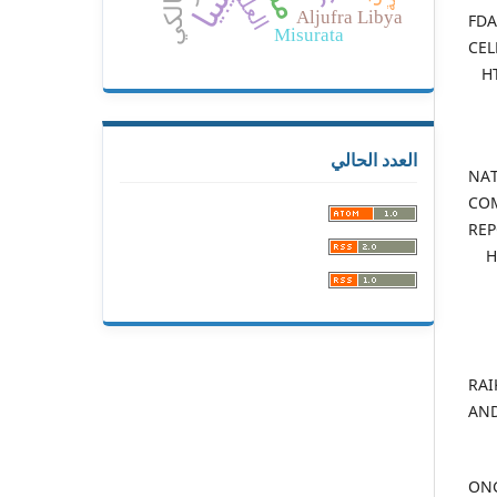
العلماء
ليبيا
Aljufra Libya
- F
Misurata
CE
H
العدد الحالي
- N
COM
R
H
- R
AN
- O