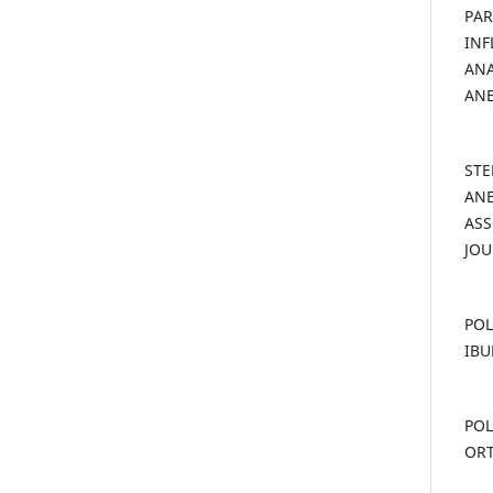
PA
IN
ANA
AN
- S
ANE
AS
JOU
- P
IB
- P
ORT