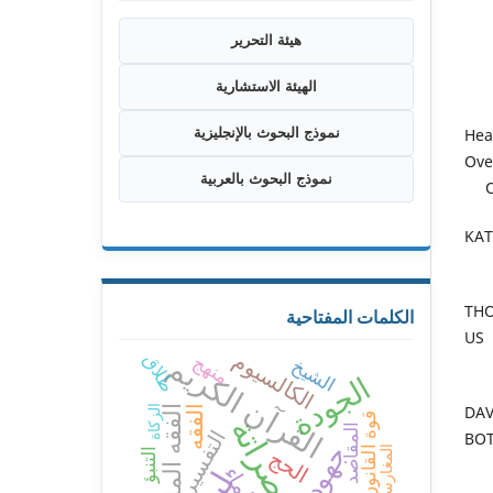
هيئة التحرير
الهيئة الاستشارية
- He
نموذج البحوث بالإنجليزية
Ove
نموذج البحوث بالعربية
O
- K
- T
الكلمات المفتاحية
US 
القرآن الكريم
الكالسيوم
طلاق
منهج
الشيخ
الجودة
- D
الفقه
الزكاة
الفقه المالكي
قوة القانون
مصراتة
المقاصد
التفسير
BO
جهود
المغارسة
التنبؤ
الحج