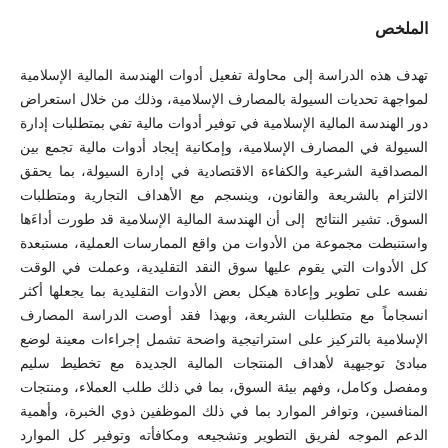
الملخص
تهدف هذه الدراسة إلى محاولة تفعيل أدوات الهندسة المالية الإسلامية
لمواجهة تحديات السيولة بالمصارف الإسلامية، وذلك من خلال استعراض
دور الهندسة المالية الإسلامية في توفير أدوات مالية تفي بمتطلبات إدارة
السيولة في المصارف الإسلامية، وإمكانية إيجاد أدوات مالية تجمع بين
المصداقية الشرعية والكفاءة الاقتصادية في إدارة السيولة، بما يحقق
الالتزام بالشريعة والقانون، وينسجم مع الأهداف التجارية ومتطلبات
السوق. تشير النتائج إلى أن الهندسة المالية الإسلامية قد طورت أداءَها
واستنبطت مجموعة من الأدوات من واقع الممارسات العملية، مستبعدة
كل الأدوات التي يقوم عليها سوق النقد التقليدية، وعملت في الوقت
نفسه على تطوير وإعادة هيكل بعض الأدوات التقليدية بما يجعلها أكثر
انسجاماً مع متطلبات الشريعة، وبهذا فقد أوصت الدراسة المصارف
الإسلامية بالتركيز على استراتيجية واضحة تشمل إجراءات معينة لوضع
مبادئ توجيهية لأهداف المنتجات المالية الجديدة مع تخطيط سليم
ومفصل وكامل، وفهم بيئة السوق، بما في ذلك طلب العملاء، ومنتجات
المنافسين، وتوافر الموارد بما في ذلك الموظفين ذوي الخبرة، وأهمية
الدعم الموجه لفريق التطوير وتشجيعه ومكافأته وتوفير كل الموارد