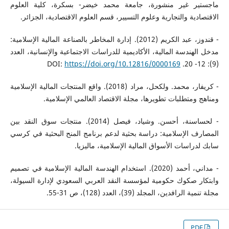
ماجستير غير منشورة، جامعة محمد خيضر- بسكرة، كلية العلوم
الاقتصادية والتجارية وعلوم التسيير، قسم العلوم الاقتصادية، الجزائر.
- قندوز، عبد الكريم (2012). إدارة المخاطر بالصناعة المالية الإسلامية:
مدخل الهندسة المالية، الأكاديمية للدراسات الاجتماعية والإنسانية، العدد
https://doi.org/10.12816/0000169
(9): 12- 20. DOI:
- كريفار، محمد. ولكحل، مراد (2018). واقع المنتجات المالية الإسلامية
ومناهج ومتطلبات تطويرها، مجلة الاقتصاد العالمي الإسلامية.
- لحساسنة، أحسن. وشياد، فيصل (2014). منتجات سوق النقد بين
المصارف الإسلامية: دراسة بحثية لدعم برنامج المنح البحثية في كرسي
سابك لدراسات الأسواق المالية الإسلامية، ماليزيا.
- مداني، أحمد (2020). استخدام الهندسة المالية الإسلامية في تصميم
وابتكار صكوك حكومية لمؤسسة النقد العربي السعودي لإدارة السيولة،
مجلة تنمية الرافدين، المجلد (39)، العدد (128)، ص 31-55.
PDF