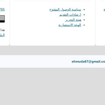
ة
سياسة الوصول المفتوح
765
إرشادات التقديم
هيئة التحرير
الهيئة الاستشارية
هذا
الـمُصن
ehmuda67@gmail.c