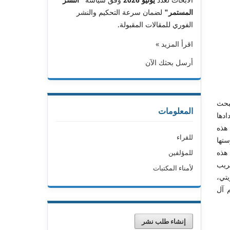
المستمر"
لضمان سرعة التحكيم والنشر
الفوري للمقالات المقبولة.
اقرأ المزيد »
أرسل بحثك الآن
بحث
المعلومات
 فوقفت في أعدادها
201م، وقد حوت هذه
للقراء
تها
هذه
للمؤلفين
قريب
لأمناء المكتبات
يتي،
 آل
إنشاء طلب نشر