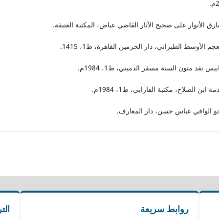
.
رق الأنوار على صحيح الآثار القاضي عياض، المكتبة العتيقة.
عجم الأوسط الطبراني، دار الحرمين القاهرة، ط1، 1415.
ييس نقد متون السنة مسفر الدميني، ط1، 1984م.
ة ابن الصلاح، مكتبة الفارابي، ط1، 1984م.
نحو الوافي عباس حسن، دار المعارف.
روابط سريعة
الت