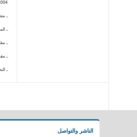
2004م
ـ مشا
ـ الم
ـ مقا
ـ مقدم
ـ ال
الناشر والتواصل