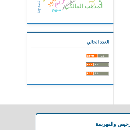
جهود
التفسير
نمذجة
المذهب المالكي
منهج
العدد الحالي
رخيص والفهرسة