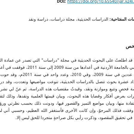
DOI:
https://doi.org/10.65540/jar.v24i
ات المفتاحية:
الدراسات الحديثية، مجلة دراسات، دراسة ونقد
لخص
قد اطلعتُ على البحوث الحديثية في مجلة "دراسات" التي تصدر عن عمادة ال
العلمي بالجامعة الأردنية في أعدادها من سنة 2009 إلى سنة 2011،
على عددين في سنة 2009، وفي 2010، وعدد واحد في سنة 1
داد عشرة بحوث تتصل بالدراسات الحديثية، تنوعت مواضيعها وتعددت، وقد درس
ة فحصٍ وتتبع وموازنة ونقد، وقيدتُ مقتضيات هذه الدراسة، ثم عنّ لي نشر 
رات بعرض أفكار وقضايا هذه البحوث، وبيان قيمتها العلمية ونقدها، وذلك لت
تفادة منها، وبيان مواضع التميز والقصور فيها، ودونت ذلك بحسب نظرتي ورؤ
وفقت فذلك المرجوّ، وإن كانت الأخرى فأستغفر الله العظيم، وحسبي أني لم
ا في تحقيق المقصود، وذكرت رأيي بكل صراحةٍ متجردا للحق ليس إلا.