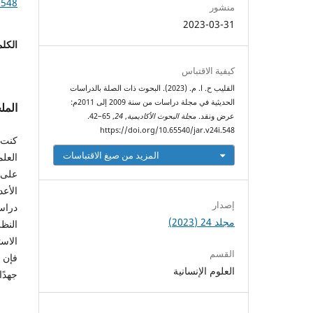
.548
منشور
2023-03-31
الكلم
كيفية الاقتباس
القليب ح. ا. م. (2023). البحوث ذات الصلة بالدراسات
الحديثية في مجلة دراسات من سنة 2009 إلى 2011م:
الم
عرض ونقد.
مجلة البحوث الأكاديمية
,
24
, 65–42.
https://doi.org/10.65540/jar.v24i.548
كنت 
المزيد من صيغ الاقتباسات
الأع
إصدار
دراس
مجلد 24 (2023)
النظ
الاس
القسم
فإن 
العلوم الإنسانية
جهدً