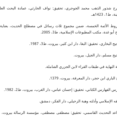
ح شذور الذهب محمد الجوجري، تحقيق: نواف الحارثي، عمادة البحث العل
ط1، 1423هـ.
وط الأئمة الخمسة، ضمن مجموع ثلاث رسائل في مصطلح الحديث، بعناية 
ح أبو غدة، مكتب المطبوعات الإسلامية، ط3، 2005.
ح البخاري، تحقيق: البغا، دار ابن كثير، بيروت، ط3، 1987.
يح مسلم، دار الجيل، بيروت.
ة النهاية في طبقات القراء لابن الجزري الشاملة.
 الباري ابن حجر، دار المعرفة، بيروت، 1379.
س الفهارس الكتاني، تحقيق: إحسان عباس، دار الغرب، بيروت، ط2، 1982.
قه الإسلامي وأدلته وهبة الزحيلي، دار الفكر، دمشق.