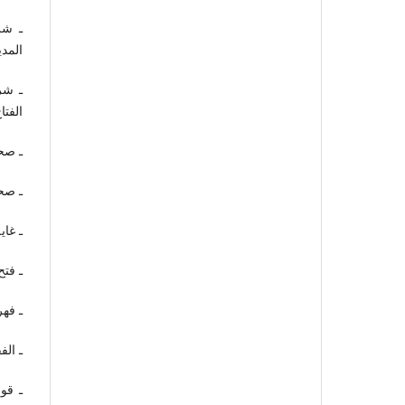
ـ شر
المدينة، 
ـ شر
الفتا
ـ صحي
ـ صح
ـ غاي
ـ فتح
ـ فهر
ـ الف