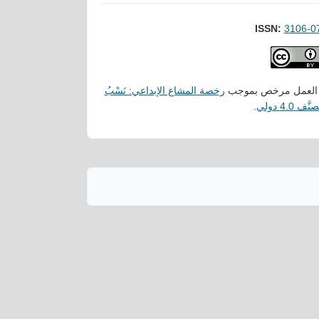
ISSN:
3106-0
 العمل مرخص بموجب
رخصة المشاع الإبداعي: نَسْبُ
َّف 4.0 دولي
.