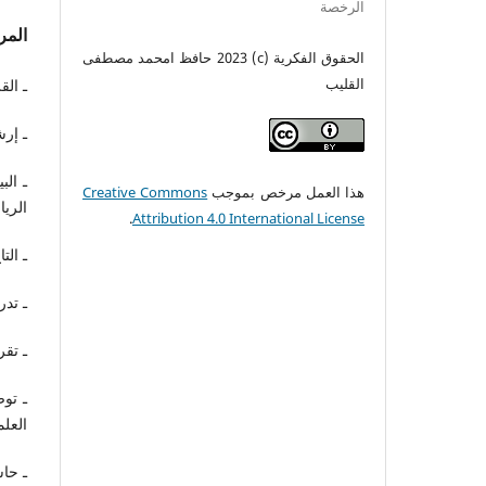
الرخصة
المر
الحقوق الفكرية (c) 2023 حافظ امحمد مصطفى
القليب
ـ الق
ـ إرش
ـ الب
هذا العمل مرخص بموجب
Creative Commons
الرياض،
.
Attribution 4.0 International License
ـ ال
ـ تدر
ـ تقر
ـ توض
العلمية
ـ حاش