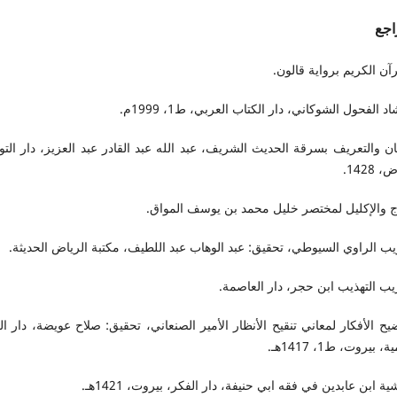
اجع
رآن الكريم برواية قالون.
اد الفحول الشوكاني، دار الكتاب العربي، ط1، 1999م.
يان والتعريف بسرقة الحديث الشريف، عبد الله عبد القادر عبد العزيز، دار التو
 1428.
تاج والإكليل لمختصر خليل محمد بن يوسف المواق.
يب الراوي السيوطي، تحقيق: عبد الوهاب عبد اللطيف، مكتبة الرياض الحديثة.
يب التهذيب ابن حجر، دار العاصمة.
يح الأفكار لمعاني تنقيح الأنظار الأمير الصنعاني، تحقيق: صلاح عويضة، دار ا
، بيروت، ط1، 1417هـ.
ية ابن عابدين في فقه ابي حنيفة، دار الفكر، بيروت، 1421هـ.