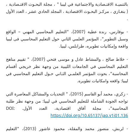
بالتنميـة الاقتـصادية والاجتماعية في ليببا " ، مجلة البحـوث الاقتـصادية ،
( بنغـازي ، مركـز البحـوث الاقتصادية ، المجلد الحادي عشر ، العدد الأول
.
- بوفارس، رندة عطية (2007)، "التعليم المحاسبي المهني – الواقع
وسبل التطوير"، المؤتمر العلمي الثاني حول التعليم المحاسبي فى ليبيا
واقعة وإمكانيات تطويره، طرابلس، ليبيا.
- خلاط صالح ، والمشاط عادل و موسى فتحي (2007)، " تقييم مناهج
التعليم المحاسبي في الجامعات الليبية من وجهة نظر خريجي أقسام
المحاسبة"، بحوث المؤتمر العلمـي الثـاني حـول التعليم المحاسبي في
ليبيا: واقعه وامكانيات تطويره.
- زكري، محمد أبو القاسم (2015)، " التحديات والمشاكل المعاصرة التي
تواجه الجودة الشاملة للتعليم المحاسبي في ليبيا: من وجهة نظر طلبة
المحاسبة"، مجلة آفاق اقتصادية، العدد الأول. DOI:
https://doi.org/10.65137/jaq.v1i01.136
- لربش، منصور محمد والمقلة، محمود عاشور (2013)، "التعليم