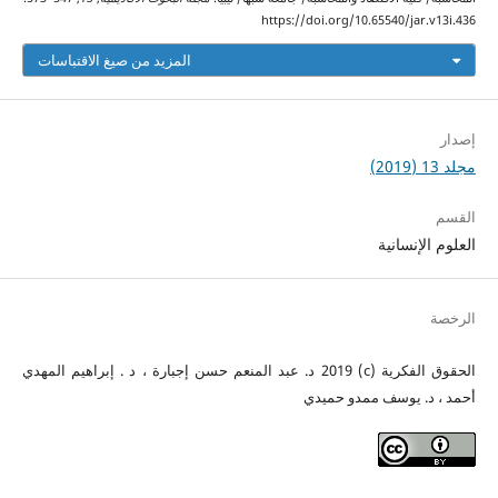
https://doi.org/10.65540/jar.v13i.436
المزيد من صيغ الاقتباسات
إصدار
مجلد 13 (2019)
القسم
العلوم الإنسانية
الرخصة
الحقوق الفكرية (c) 2019 د. عبد المنعم حسن إجبارة ، د . إبراهيم المهدي
أحمد ، د. يوسف ممدو حميدي