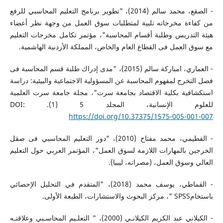
- الصقع، محمد سالم (2014)، "تطوير برنامج التعليم المحاسبي للرفع
من كفاءة مخرجاته تلبية لمتطلبات سوق العمل من وجهة نظر أعضاء
هيئة التدريس وطلبة أقسام المحاسبة"، مؤتمر تكامل مخرجات التعليم
مع سوق العمل فى القطاع العام والخاص، المملكة الأردنية الهاشمية.
- العماري، امباركة سالم (2015)، "مدى إدراك طلبة قسم المحاسبة فى
فصل التخرج لمفهوم المحاسبة عن المسؤولية الاجتماعية والبيئية: دراسة
استكشافية بكلية الاقتصاد بجامعة سرت"، مجلة جامعة سرت العلمية
للعلوم الإنسانية، المجلد 5 (1). DOI:
https://doi.org/10.37375/1575-005-001-007
- الفطيمي، محمد مفتاح (2010)، "دور التعليم المحاسبي فى صقل
الخرجين بالمهارات اللازمة لسوق العمل"، المؤتمر العربي حول التعليم
العالي وسوق العمل، (مصراته، ليبيا).
- القماطي، يوسف محمد (2018)، "المتقدم في التحليل الإحصائي
باستخامSPSS "، مركز البحوث والاستشارات، الطبعة الأولى.
- الكيلاني عبد الكريم الكيلانـي (2000)، " التعلـيم المحاسـبي وعلاقتـه