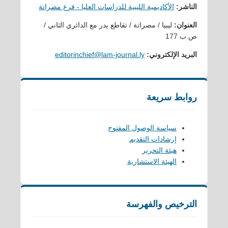
الناشر:
الأكاديمية الليبية للدراسات العليا - فرع مصراتة
العنوان:
ليبيا / مصراتة / تقاطع يدر مع الدائري الثاني /
ص.ب 177
البريد الإلكتروني:
editorinchief@lam-journal.ly
روابط سريعة
سياسة الوصول المفتوح
إرشادات التقديم
هيئة التحرير
الهيئة الاستشارية
الترخيص والفهرسة