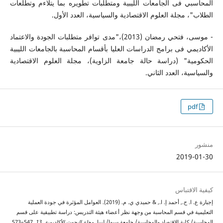
المحاسبي فى الجامعات الليبية ومتطلبات تطويره بما يتلاءم وتطلعات
الطلاب"، مجلة العلوم الاقتصادية والسياسية، العدد الأول.
- موسى، فتحي رمضان (2013)،"مدى توافر متطلبات الجودة والاعتماد
الأكاديمي فى برامج الدراسات العليا بأقسام المحاسبة بالجامعات الليبية
الحكومية" (دراسة حالة جامعة الزاوية)، مجلة العلوم الاقتصادية
والسياسية، العدد الثاني.
pdf
منشور
2019-01-30
كيفية الاقتباس
إجبارة ع. ا. ح., أحمد إ. ا., & حميدي ي. م. (2019). العوامل المؤثرة في جودة العملية
التعليمية في قسم المحاسبة من وجهة نظر أعضاء هيئة التدريس: دراسة تطبيقية على قسم
المحاسبة/ كلية الاقتصاد والمحاسبة/ جامعة سبها/ ليبيا.
مجلة البحوث الأكاديمية
,
13
, 547–573.