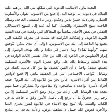
البحث تناول الأساليب الدعوية التي سلكها نبي الله إبراهيم عليه
السلام في دعوته إلى توحيد الله، إذ جمع بين الأسلوب القولي والأسلوب
العملي، وفي ذلك حسنُ تدبيرٍ وحكمةٍ، ومراعاةٌ لمقتضى الحاجة، وسلكَ
الباحث منهج الاستقراء والتّحليل، كما أنه عَمد إلى المنهج الاستدلالي
العقلي في بعض الأحيان تماشياً مع المحاكاةِ التي وقعت في هذه القصة
النّبوية الدّعوية، و إشكالية الدّراسة قد تمثلت في معرفة الكيفية التي
يجمع بها الداعية إلى الله بين الأسلوبين، ؟وإلى أي مدى يمكن التّوفيق
بينهما ؟وأيهما يُقدّم؟ وما الاعتبار في ذلك؟ و ذلك بهدف الوصول إلى
إبراز الأسلوبين في الدّعوة إلى الله من خلال تفسير الآيات الواردة في
هذه القصّة وإسقاط ذلك على واقع عصرنا اليوم، فالأسرة المسلمة
يَجمعها سقفٌ واحدٌ إلا أن الفتن تَعصف بها من كل جانبٍ، نَاهيك عن
وسائل التّواصل الاجتماعي التي في الحقيقة ماهي إلا قطع لأواصرِ
التّفاعل بين أفراد الأسرة ، فأين نحن من الدّعوة إلى الله اليوم؟ فنجد
أفراد الأسرة الواحدة لا يتناصحون ولا يتفاعلون ولا يتشاركون فيما بينهم
بحجة هذه الوسائل التي زادت من تردي وضع الأسر المسلمة إلا من
رحم ربي. فحريٌّ بنا أن نرجع إلى تأصيل الأمور وفق ما جاءت به في
الكتاب والسنة، وأن نَنهج نهج الأنبياء في الدّعوة لنفوز بخيري الدنيا
والأخرة فعوض الله جميل لا يضاهيه عوض، والأمة بحاجة إلى نماذج