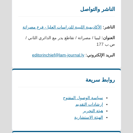
الناشر والتواصل
الناشر:
الأكاديمية الليبية للدراسات العليا - فرع مصراتة
العنوان:
ليبيا / مصراتة / تقاطع يدر مع الدائري الثاني /
ص.ب 177
البريد الإلكتروني:
editorinchief@lam-journal.ly
روابط سريعة
سياسة الوصول المفتوح
إرشادات التقديم
هيئة التحرير
الهيئة الاستشارية