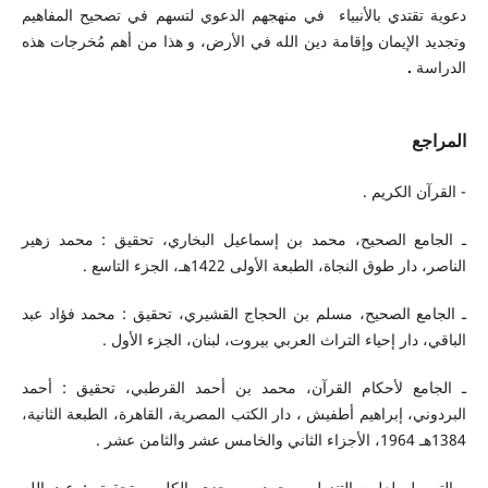
دعوية تقتدي بالأنبياء في منهجهم الدعوي لتسهم في تصحيح المفاهيم
وتجديد الإيمان وإقامة دين الله في الأرض، و هذا من أهم مُخرجات هذه
الدراسة
.
المراجع
- القرآن الكريم .
ـ الجامع الصحيح، محمد بن إسماعيل البخاري، تحقيق : محمد زهير
الناصر، دار طوق النجاة، الطبعة الأولى 1422هـ، الجزء التاسع .
ـ الجامع الصحيح، مسلم بن الحجاج القشيري، تحقيق : محمد فؤاد عبد
الباقي، دار إحياء التراث العربي بيروت، لبنان، الجزء الأول .
ـ الجامع لأحكام القرآن، محمد بن أحمد القرطبي، تحقيق : أحمد
البردوني، إبراهيم أطفيش ، دار الكتب المصرية، القاهرة، الطبعة الثانية،
1384هـ 1964، الأجزاء الثاني والخامس عشر والثامن عشر .
ـ التسهيل لعلوم التنزيل، محمد بن جزي الكلبي، تحقيق : عبد الله