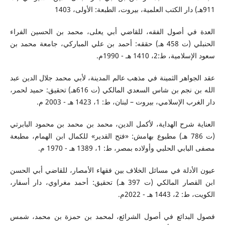
911هـ) دار الكتب العلمية، بيروت، الطبعة: الأولى، 1403
العدة في أصول الفقه، للقاضي أبي يعلى، محمد بن الحسين الفراء
الحنبلي (ت 458 هـ) حققه: أحمد بن علي المباركي، جامعة محمد بن
سعود الإسلامية، ط:2، 1410 هـ - 1990م.
عقد الجواهر الثمينة في مذهب عالم المدينة، لأبي محمد جلال الدين عبد
الله بن نجم بن شاس السعدي المالكي (ت 616هـ) تحقيق: حميد لحمر،
دار الغرب الإسلامي، بيروت – لبنان، ط: 1، 1423 هـ - 2003 م.
العناية شرح الهداية، لأكمل الدين، محمد بن محمد بن محمود البابرتي
(ت 786 هـ) مطبوع بهامش: «فتح القدير» للكمال ابن الهمام، مطبعة
مصفى البابي الحلبي وأولاده بمصر، ط: 1، 1389 هـ - 1970 م.
عيون الأدلة في مسائل الخلاف بين فقهاء الأمصار، للقاضي أبي الحسن
ابن القصار المالكي (ت 397 هـ) تحقيق: أحمد مغراوي، دار أسفار،
الكويت، ط: 2، 1443 هـ - 2022م.
فصول البدائع في أصول الشرائع، لمحمد بن حمزة بن محمد، شمس