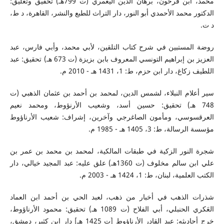
محمد، ابن فرحون، برهان الدين اليعمري (ت 799هـ) تحقيق وتعليق:
الدكتور محمد الأحمدي أبو النور، دار التراث للطبع والنشر، القاهرة، د ط،
د ت.
روضة المستبين في شرح كتاب التلقين، لأبي محمد، وأبي فارس، عبد
العزيز بن إبراهيم التونسي المعروف بابن بزيزة (ت 673 هـ) تحقيق: عبد
اللطيف زكاغ، دار ابن حزم، ط: 1، 1431 هـ - 2010 م.
سير أعلام النبلاء، لشمس الدين، لمحمد بن أحمد بن عثمان الذهبي (ت
748 هـ) تحقيق: حسين أسد، وشعيب الأرنؤوط، ومحمد نعيم
العرقسوسي، ومأمون الصاغرجي وآخرين، إشراف: شعيب الأرناؤوط
مؤسسة الرسالة، ط: 3، 1405 هـ - 1985 م.
شجرة النور الزكية في طبقات المالكية، لمحمد بن محمد بن عمر بن
علي ابن سالم مخلوف (ت 1360هـ) علق عليه: عبد المجيد خيالي، دار
الكتب العلمية، لبنان، ط: 1، 1424 هـ - 2003 م.
شذرات الذهب في أخبار من ذهب، لعبد الحي بن أحمد ابن العماد
العَكري الحنبلي، أبي الفلاح (ت 1089 هـ) تحقيق: محمود الأرناؤوط،
خرج أحاديثه: عبد القادر الأرناؤوط [ت 1425 هـ] دار ابن كثير، دمشق،