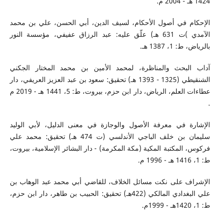
1424 هـ - 2004 م.
الإحكام في أصول الأحكام، لسيف الدين، أبي الحسن، علي بن محمد
الآمدي )ت 631 هـ) علّق عليه: عبد الرزاق عفيفي، مؤسسة النور
بالرياض، ط: 1، 1387 هـ.
آداب البحث والمناظرة، لمحمد الأمين بن محمد المختار الجكني
الشنقيطي (1325 - 1393 هـ) تحقيق: سعود بن عبد العزيز العريفي، دار
عطاءات العلم، الرياض، دار ابن حزم، بيروت، ط: 5، 1441 هـ - 2019 م
.
الإشارة في معرفة الأصول والوجازة في معنى الدليل، لأبي الوليد
سليمان بن خلف الباجي الأندلسي (ت 474 هـ) تحقيق: محمد علي
فركوس، المكتبة المكية (مكة المكرمة) - دار البشائر الإسلامية، بيروت،
ط: 1، 1416 هـ - 1996 م.
الإشراف على نكت مسائل الخلاف، للقاضي أبي محمد عبد الوهاب بن
علي البغدادي المالكي (422هـ) تحقيق: الحبيب بن طاهر، دار ابن حزم،
ط: 1، 1420هـ - 1999م.