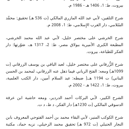
بيروت، ط: 1، 1406 هـ - 1986 م.
شرح التلقين، لأبي عبد الله المازري المالكي (ت 536 هـ) تحقيق: محمَّد
السّلامي، دار الغرب الإِسلامي، ط: 1، 2008 م.
شرح الخرشي على مختصر خليل، لأبي عبد الله محمد الخرشي،
المطبعة الكبرى الأميرية ببولاق مصر، ط: 2، 1317 هـ، صَوّرتها: دار
الفكر للطباعة، بيروت.
شرح الزُّرقاني على مختصر خليل، لعبد الباقي بن يوسف الزرقاني (ت
1099هـ) ومعه: الفتح الرباني فيما ذهل عنه الزرقاني، لمحمد بن الحسن
البناني) ت 1194 هــ( ضبطه: عبد السلام أمين، دار الكتب العلمية،
بيروت، ط: 1، 1422 هـ - 2002 م.
الشرح الكبير، لأبي البركات أحمد الدردير، ومعه حاشية ابن عرفة
الدسوقي المالكي (ت 1230هـ) دار الفكر، د ط، د ت.
شرح الكوكب المنير، لأبي البقاء محمد بن أحمد الفتوحي المعروف بابن
النجار الحنبلي (ت 972 هـ) تحقيق محمد الزحيلي، نزيه حماد، مكتبة