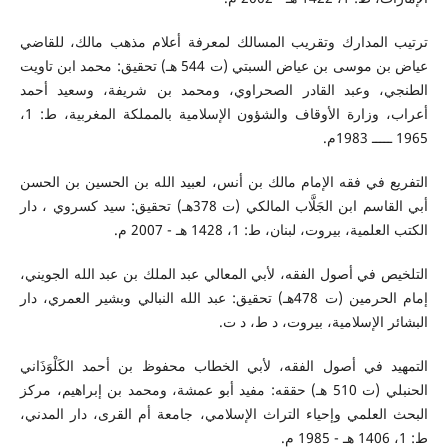
ترتيب المدارك وتقريب المسالك لمعرفة أعلام مذهب مالك، للقاضي
عياض بن موسى بن عياض السبتي (ت 544 هـ) تحقيق: محمد ابن تاويت
الطنجي، وعبد القادر الصحراوي، ومحمد بن شريفة، وسعيد أحمد
أعراب، وزارة الأوقاف والشؤون الإسلامية بالمملكة المغربية، ط: 1،
1965 ـــــ 1983م.
التفريع في فقه الإمام مالك بن أنس، لعبيد الله بن الحسين بن الحسن
أبي القاسم ابن الجَلَّاب المالكي (ت 378هـ) تحقيق: سيد كسروي ، دار
الكتب العلمية، بيروت، لبنان، ط: 1، 1428 هـ - 2007 م.
التلخيص في أصول الفقه، لأبي المعالي عبد الملك بن عبد الله الجويني،
إمام الحرمين (ت 478هـ) تحقيق: عبد الله النبالي وبشير العمري، دار
البشائر الإسلامية، بيروت، د ط، د ت.
التمهيد في أصول الفقه، لأبي الخطاب محفوظ بن أحمد الكَلْوَذَاني
الحنبلي (ت 510 هـ) حققه: مفيد أبو عمشة، ومحمد بن إبراهيم، مركز
البحث العلمي وإحياء التراث الإسلامي، جامعة أم القرى، دار المدني،
ط: 1، 1406 هـ - 1985 م.