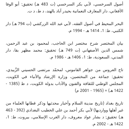
أصول السرخسي، لأبي بكر السرخسي (ت 483 هـ) تحقيق: أبو الوفا
الأفغاني، دار المعارف النعمانية بحيدر آباد بالهند، د ط، د ت.
البحر المحيط في أصول الفقه، لأبي عبد الله الزركشي (ت 794 هـ) دار
الكتبي، ط: 1، 1414 هـ - 1994 م.
بيان المختصر شرح مختصر ابن الحاجب، لمحمود بن عبد الرحمن،
شمس الدين الأصفهاني (ت 749 هـ) تحقيق: محمد مظهر بقا، دار
المدني، السعودية، ط: 1، 1406 هـ - 1986 م.
تاج العروس من جواهر القاموس، لمحمّد مرتضى الحسيني الزَّبيدي،
تحقيق: جماعة من المختصين، وزارة الإرشاد والأنباء في الكويت،
المجلس الوطني للثقافة والفنون والآداب بدولة الكويت، د ط (1385 -
1422 هـ) = (1965 - 2001 م)
تاريخ بغداد (تاريخ مدينة السلام وأخبار محدثيها وذكر قطانها العلماء من
غير أهلها ووارديها) لأبي بكر أحمد بن علي الخطيب البغدادي (392 - 463
هـ) تحقيق: د بشار عواد معروف، دار الغرب الإسلامي، بيروت، ط: 1،
1422 هـ - 2002 م.