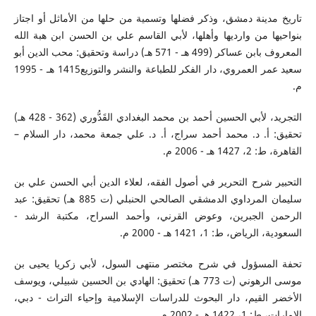
تاريخ مدينة دمشق، وذكر فضلها وتسمية من حلها من الأماثل أو اجتاز
بنواحيها من وارديها وأهلها، لأبي القاسم علي بن الحسن ابن هبة الله
المعروف بابن عساكر (499 هـ - 571 هـ) دراسة وتحقيق: محب الدين أبو
سعيد عمر العمروي، دار الفكر للطباعة والنشر والتوزيع1415 هـ - 1995
م.
التجريد، لأبي الحسين أحمد بن محمد البغدادي القَدُّوري (362 - 428 هـ)
تحقيق: أ. د. محمد أحمد سراج، أ. د. علي جمعة محمد، دار السلام –
القاهرة، ط: 2، 1427 هـ - 2006 م.
التحبير شرح التحرير في أصول الفقه، لعلاء الدين أبي الحسن علي بن
سليمان المرداوي الدمشقي الصالحي الحنبلي (ت 885 هـ) تحقيق: عبد
الرحمن الجبرين، وعوض القرني، وأحمد السراح، مكتبة الرشد -
السعودية، الرياض، ط: 1، 1421 هـ - 2000 م.
تحفة المسؤول في شرح مختصر منتهى السول، لأبي زكريا يحيى بن
موسى الرهوني (ت 773 هـ) تحقيق: الهادي بن الحسين شبيلي، ويوسف
الأخضر القيم، دار البحوث للدراسات الإسلامية وإحياء التراث - دبي،
الإمارات، ط: 1، 1422 هـ - 2002 م.