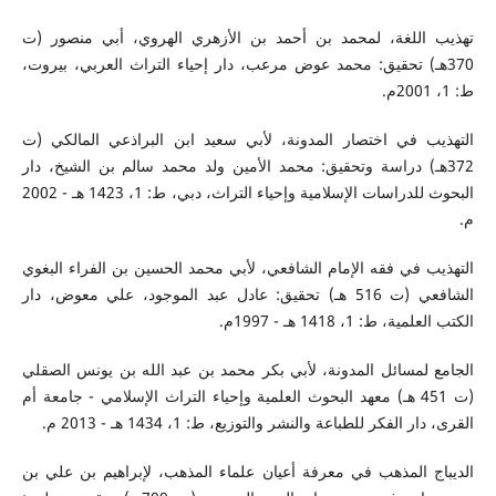
تهذيب اللغة، لمحمد بن أحمد بن الأزهري الهروي، أبي منصور (ت
370هـ) تحقيق: محمد عوض مرعب، دار إحياء التراث العربي، بيروت،
ط: 1، 2001م.
التهذيب في اختصار المدونة، لأبي سعيد ابن البراذعي المالكي (ت
372هـ) دراسة وتحقيق: محمد الأمين ولد محمد سالم بن الشيخ، دار
البحوث للدراسات الإسلامية وإحياء التراث، دبي، ط: 1، 1423 هـ - 2002
م.
التهذيب في فقه الإمام الشافعي، لأبي محمد الحسين بن الفراء البغوي
الشافعي (ت 516 هـ) تحقيق: عادل عبد الموجود، علي معوض، دار
الكتب العلمية، ط: 1، 1418 هـ - 1997م.
الجامع لمسائل المدونة، لأبي بكر محمد بن عبد الله بن يونس الصقلي
(ت 451 هـ) معهد البحوث العلمية وإحياء التراث الإسلامي - جامعة أم
القرى، دار الفكر للطباعة والنشر والتوزيع، ط: 1، 1434 هـ - 2013 م.
الديباج المذهب في معرفة أعيان علماء المذهب، لإبراهيم بن علي بن