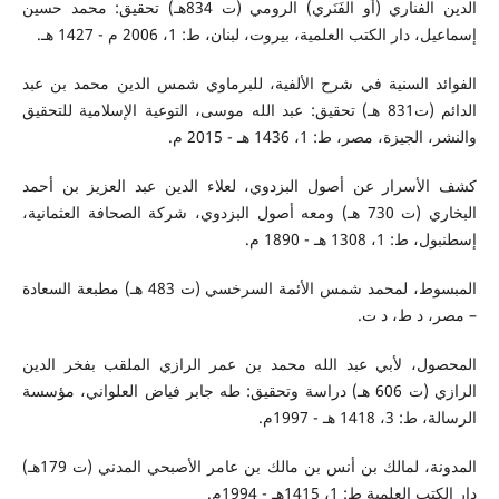
الدين الفناري (أو الفَنَري) الرومي (ت 834هـ) تحقيق: محمد حسين
إسماعيل، دار الكتب العلمية، بيروت، لبنان، ط: 1، 2006 م - 1427 هـ.
الفوائد السنية في شرح الألفية، للبرماوي شمس الدين محمد بن عبد
الدائم (ت831 هـ) تحقيق: عبد الله موسى، التوعية الإسلامية للتحقيق
والنشر، الجيزة، مصر، ط: 1، 1436 هـ - 2015 م.
كشف الأسرار عن أصول البزدوي، لعلاء الدين عبد العزيز بن أحمد
البخاري (ت 730 هـ) ومعه أصول البزدوي، شركة الصحافة العثمانية،
إسطنبول، ط: 1، 1308 هـ - 1890 م.
المبسوط، لمحمد شمس الأئمة السرخسي (ت 483 هـ) مطبعة السعادة
– مصر، د ط، د ت.
المحصول، لأبي عبد الله محمد بن عمر الرازي الملقب بفخر الدين
الرازي (ت 606 هـ) دراسة وتحقيق: طه جابر فياض العلواني، مؤسسة
الرسالة، ط: 3، 1418 هـ - 1997م.
المدونة، لمالك بن أنس بن مالك بن عامر الأصبحي المدني (ت 179هـ)
دار الكتب العلمية ط: 1، 1415هـ - 1994م.