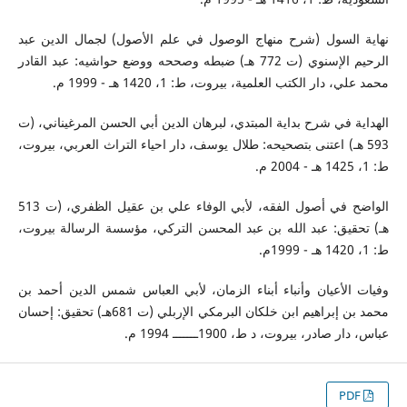
نهاية السول (شرح منهاج الوصول في علم الأصول) لجمال الدين عبد
الرحيم الإسنوي (ت 772 هـ) ضبطه وصححه ووضع حواشيه: عبد القادر
محمد علي، دار الكتب العلمية، بيروت، ط: 1، 1420 هـ - 1999 م.
الهداية في شرح بداية المبتدي، لبرهان الدين أبي الحسن المرغيناني، (ت
593 هـ) اعتنى بتصحيحه: طلال يوسف، دار احياء التراث العربي، بيروت،
ط: 1، 1425 هـ - 2004 م.
الواضح في أصول الفقه، لأبي الوفاء علي بن عقيل الظفري، (ت 513
هـ) تحقيق: عبد الله بن عبد المحسن التركي، مؤسسة الرسالة بيروت،
ط: 1، 1420 هـ - 1999م.
وفيات الأعيان وأنباء أبناء الزمان، لأبي العباس شمس الدين أحمد بن
محمد بن إبراهيم ابن خلكان البرمكي الإربلي (ت 681هـ) تحقيق: إحسان
عباس، دار صادر، بيروت، د ط، 1900ـــــــ 1994 م.
PDF