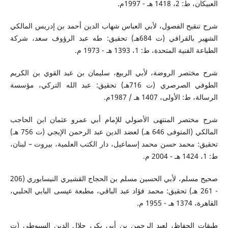
العبيكان، ط: 2، 1418 هـ - 1997م.
شرح تنقيح الفصول، لأبي العباس شهاب الدين أحمد بن إدريس المالكي
الشهير بالقرافي (ت 684هـ) تحقيق: طه عبد الرؤوف سعد، شركة
الطباعة الفنية المتحدة، ط: 1، 1393 هـ - 1973 م.
شرح مختصر الروضة، لأبي الربيع، سليمان بن عبد القوي بن الكريم
الطوفي الصرصري (ت 716هـ) تحقيق: عبد الله التركي، مؤسسة
الرسالة، ط: الأولى، 1407 هـ / 1987م.
شرح مختصر المنتهى الأصولي للإمام أبي عمرو عثمان ابن الحاجب
المالكي (المتوفى 646 هـ) لعضد الدين عبد الرحمن الإيجي (ت 756 هـ)
تحقيق: محمد حسن محمد إسماعيل، دار الكتب العلمية، بيروت – لبنان،
ط: 1، 1424 هـ - 2004 م.
صحيح مسلم، لأبي الحسين مسلم بن الحجاج القشيري النيسابوري (206
- 261 هـ) تحقيق: محمد فؤاد عبد الباقي، مطبعة عيسى البابي الحلبي،
القاهرة، 1374 هـ - 1955 م.
طبقات الحفاظ، لعبد الرحمن بن أبي بكر، جلال الدين السيوطي (ت