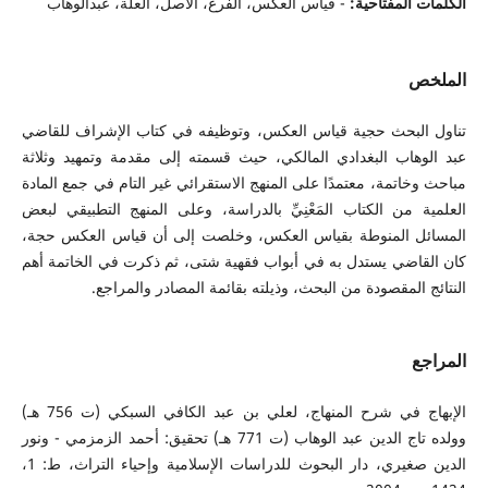
الكلمات المفتاحية:
- قياس العكس، الفرع، الأصل، العلة، عبدالوهاب
الملخص
تناول البحث حجية قياس العكس، وتوظيفه في كتاب الإشراف للقاضي
عبد الوهاب البغدادي المالكي، حيث قسمته إلى مقدمة وتمهيد وثلاثة
مباحث وخاتمة، معتمدًا على المنهج الاستقرائي غير التام في جمع المادة
العلمية من الكتاب المَعْنِيِّ بالدراسة، وعلى المنهج التطبيقي لبعض
المسائل المنوطة بقياس العكس، وخلصت إلى أن قياس العكس حجة،
كان القاضي يستدل به في أبواب فقهية شتى، ثم ذكرت في الخاتمة أهم
النتائج المقصودة من البحث، وذيلته بقائمة المصادر والمراجع.
المراجع
الإبهاج في شرح المنهاج، لعلي بن عبد الكافي السبكي (ت 756 هـ)
وولده تاج الدين عبد الوهاب (ت 771 هـ) تحقيق: أحمد الزمزمي - ونور
الدين صغيري، دار البحوث للدراسات الإسلامية وإحياء التراث، ط: 1،