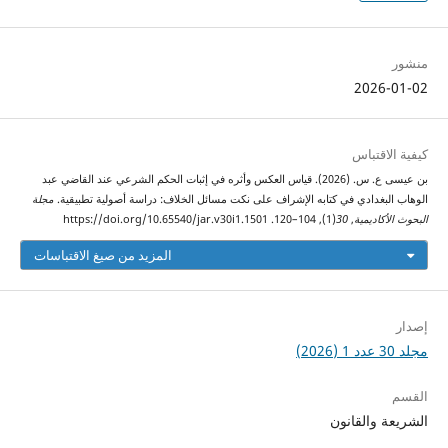
منشور
2026-01-02
كيفية الاقتباس
بن عيسى ع. س. (2026). قياس العكس وأثره في إثبات الحكم الشرعي عند القاضي عبد
الوهاب البغدادي في كتابه الإشراف على نكت مسائل الخلاف: دراسة أصولية تطبيقية.
مجلة
البحوث الأكاديمية
,
30
(1), 104–120. https://doi.org/10.65540/jar.v30i1.1501
المزيد من صيغ الاقتباسات
إصدار
مجلد 30 عدد 1 (2026)
القسم
الشريعة والقانون