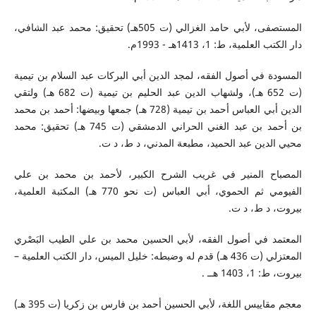
المستصفى، لأبي حامد الغزالي (ت 505هـ) تحقيق: محمد عبد الشافي،
دار الكتب العلمية، ط: 1، 1413هـ - 1993م.
المسودة في أصول الفقه، لمجد الدين أبي البركات عبد السلام بن تيمية
(ت 652 هـ)، ولشهاب الدين عبد الحليم بن تيمية (ت 682 هـ) ولتقي
الدين أبي العباس أحمد بن تيمية (728 هـ) جمعها وبيضها: أحمد بن محمد
بن أحمد بن عبد الغني الحراني الدمشقي (ت 745 هـ) تحقيق: محمد
محيي الدين عبد الحميد، مطبعة المدني، د ط، د ت.
المصباح المنير في غريب الشرح الكبير، لأحمد بن محمد بن علي
الفيومي ثم الحموي، أبي العباس (ت نحو 770 هـ) المكتبة العلمية،
بيروت، د ط، د ت.
المعتمد في أصول الفقه، لأبي الحسين محمد بن علي الطيب البَصْري
المعتزلي (ت 436 هـ) قدم له وضبطه: خليل الميس، دار الكتب العلمية –
بيروت، ط: 1، 1403 هــ .
معجم مقاييس اللغة، لأبي الحسين أحمد بن فارس بن زكريا (ت 395 هـ)