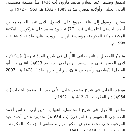
تحقيق وضبط: عبد السلام محمد هارون )ت 1408 هـ( مطبعة مصطفى
البابي الحلبي وأولاده بمصر، ط: 2، 1389 - 1392 هـ، 1969 - 1972 م.
مفتاح الوصول إلى بناء الفروع على الأصول، لأبي عبد الله محمد بن
أحمد الحسني التلمساني (ت 771) تحقيق: محمد علي فركوس، المكتبة
المكية - مكة المكرمة، مؤسسة الريان، بيروت، لبنان، ط: 1، 1419 هـ -
1998 م.
منَاهِجُ التَّحصِيلِ ونتائج لطائف التَّأْوِيل في شَرحِ المدَوَّنة وحَلِّ مُشكِلاتها،
لأبي الحسن علي بن سعيد الرجراجي (ت بعد 633هـ) اعتنى به: أبو
الفضل الدّميَاطي، وأحمد بن عليّ، دار ابن حزم، ط: 1، 1428 هـ - 2007
م.
مواهب الجليل في شرح مختصر خليل، لأبي عبد الله محمد الحطاب (ت
954هـ) دار الفكر، ط: 3، 1412هـ - 1992م.
نفائس الأصول في شرح المحصول، لشهاب الدين أبي العباس أحمد
الصنهاجي المشهور بـ (القرافي) (ت 684 هـ) تحقيق: عادل أحمد عبد
الموجود، علي محمد معوض، مكتبة نزار مصطفى الباز، مكة المكرمة –
السعودية، ط: 1، 1416 هـ - 1995 م.