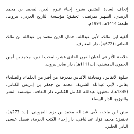
إتحاف السادة المتقين بشرح إحياء علوم الدين، لمحمد بن محمد
الزبيدي، الشهير بمرتضى، تحقيق: مؤسسة التاريخ العربي، بيروت،
طبعة: 1414هـ، 1994م.
ألفية ابن مالك، لأبي عبدالله، جمال الدين محمد بن عبدالله بن مالك
الطائي: (672هـ)، دار المعارف.
خلاصة الأثر في أعيان القرن الحادي عشر، لمحب الدين، محمد بن أمين
الحموي الدمشقي، (ت1111هـ)، دار صادر بيروت.
سلوة الأنفاس، ومحادثة الأكياس بمعرفة من أقبر من العلماء، والصلحاء
بفاس، لأبي عبدالله الشريف محمد بن جعفر بن إدريس الكتاني،
(1345هـ)، تحقيق: عبدالله الكامل الكتاني، دار الثقافة، مؤسسة النشر
والتوزيع، الدار البيضاء.
سنن ابن ماجه، لأبي عبدالله محمد بن يزيد القزويني، (ت: 273هـ)،
تحقيق: محمد فؤاد عبدالباقي، دار إحياء الكتب العربية، فيصل عيسى
البابي الحلبي.