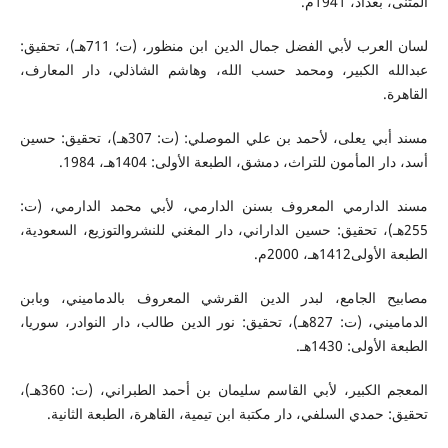
المثنى، بغداد، 1941م.
لسان العرب لأبي الفضل جمال الدين ابن منظور، (ت؛ 711هـ)، تحقيق:
عبدالله الكبير، ومحمد حسب الله، وهاشم الشاذلي، دار المعارف،
القاهرة.
مسند أبي يعلى، لأحمد بن علي الموصلي: (ت: 307هـ)، تحقيق: حسين
أسد، دار المأمون للتراث، دمشق، الطبعة الأولى: 1404هـ، 1984.
مسند الدارمي المعروف بسنن الدارمي، لأبي محمد الدارمي، (ت:
255هـ)، تحقيق: حسين الداراني، دار المغني للنشروالتوزيع، السعودية،
الطبعة الأولى1412هـ، 2000م.
مصابيح الجامع، لبدر الدين القرشي المعروف بالدماميني، وبابن
الدماميني، (ت: 827هـ)، تحقيق: نور الدين طالب، دار النوادر، سوريا،
الطبعة الأولى: 1430هـ.
المعجم الكبير، لأبي القاسم سليمان بن أحمد الطبراني، (ت: 360هـ)،
تحقيق: حمدي السلفي، دار مكتبة ابن تيمية، القاهرة، الطبعة الثانية.