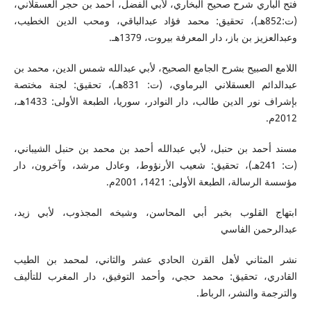
فتح الباري شرح صحيح البخاري، لأبي الفضل، أحمد بن حجر العسقلاني،
(ت:852هـ)، تحقيق: محمد فؤاد عبدالباقي، ومحب الدين الخطيب،
وعبدالعزيز بن باز، دار المعرفة بيروت، 1379هـ.
اللامع الصبيح بشرح الجامع الصحيح، لأبي عبدالله شمس الدين، محمد بن
عبدالدائم العسقلاني البرماوي، (ت: 831هـ)، تحقيق: لجنة مختصة
بإشراف نور الدين طالب، دار النوادر، سوريا، الطبعة الأولى: 1433هـ،
2012م.
مسند أحمد بن حنبل، لأبي عبدالله أحمد بن محمد بن حنبل الشيباني،
(ت: 241هـ)، تحقيق: شعيب الأرنؤوط، وعادل مرشد، وآخرون، دار
مؤسسة الرسالة، الطبعة الأولى: 1421، 2001م.
ابتهاج القلوب بخبر أبي المحاسن، وشيخه المجذوب، لأبي زيد،
عبدالرحمن الفاسي
نشر المثاني لأهل القرن الحادي عشر والثاني، لمحمد بن الطيب
القادري، تحقيق: محمد حجي، وأحمد التوفيق، دار المغرب للتأليف
والترجمة والنشر، الرباط.