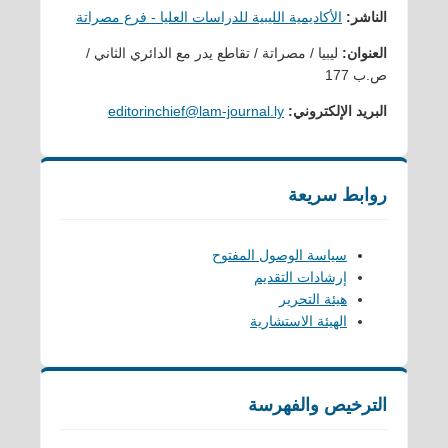
الناشر:
الأكاديمية الليبية للدراسات العليا - فرع مصراتة
العنوان:
ليبيا / مصراتة / تقاطع يدر مع الدائري الثاني /
ص.ب 177
البريد الإلكتروني:
editorinchief@lam-journal.ly
روابط سريعة
سياسة الوصول المفتوح
إرشادات التقديم
هيئة التحرير
الهيئة الاستشارية
الترخيص والفهرسة