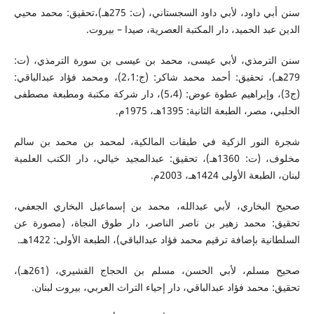
سنن أبي داود، لأبي داود السجستاني، (ت: 275هـ)،تحقيق: محمد محيي
الدين عبد الحميد، دار المكتبة العصرية، صيدا – بيروت.
سنن الترمذي، لأبي عيسى، محمد بن عيسى بن سورة الترمذي، (ت:
279هـ)، تحقيق: أحمد محمد شاكر: (ج:2،1)، ومحمد فؤاد عبدالباقي:
(ج3)، وإبراهيم عطوة عوض: (5،4)، دار شركة مكتبة ومطبعة مصطفى
الحلبي، مصر، الطبعة الثانية: 1395هـ، 1975م.
شجرة النور الزكية في طبقات المالكية، لمحمد بن محمد بن سالم
مخلوف، (ت: 1360هـ)، تحقيق: عبدالمجيد خيالي، دار الكتب العلمية
لبنان، الطبعة الأولى 1424هـ، 2003م.
صحيح البخاري، لأبي عبدالله، محمد بن إسماعيل البخاري الجعفي،
تحقيق: محمد زهير بن ناصر الناصر، دار طوق النجاة، (مصورة عن
السلطانية بإضافة ترقيم محمد فؤاد عبدالباقي)، الطبعة الأولى: 1422هـ.
صحيح مسلم، لأبي الحسن، مسلم بن الحجاج القشيري، (261هـ)،
تحقيق: محمد فؤاد عبدالباقي، دار إحياء التراث العربي، بيروت لبنان.