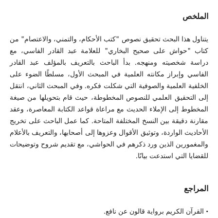
الملخص
يتناول هذا البحث تحقيق نصوص "كتب الأحكام، والتمني، والاعتصام" من
كتاب "حواش على صحيح البخاري" للعلامة عبد القادر الفاسي، مع
دراسة شخصيته ومنهجه. بدأ الباحث بالتعريف بالمؤلف عبد القادر
الفاسي وإبراز مكانته العلمية في المبحث الأول، مسلطًا الضوء على
الخلفية العلمية والصوفية التي شكلت فكره. وفي المبحث الثاني، انتقل
إلى التحقيق العلمي للنصوص المخطوطة، حيث قام بتحويلها من صيغة
المخطوط إلى الإملاء الحديث مع مراعاة قواعد الكتابة المعاصرة، وعقد
مقارنة دقيقة بين النسخ المختلفة المتاحة. كما عمل الباحث على تخريج
الأحاديث الواردة، وتوثيق الأقوال وعزوها إلى أصحابها، والتعريف بالأعلام
والمغمورين الذين ورد ذكرهم في الحواشي، مع تقديم شروح وتوضيحات
للقضايا التي استدعت بيانًا.
المراجع
• القرآن الكريم برواية قالون عن نافع.