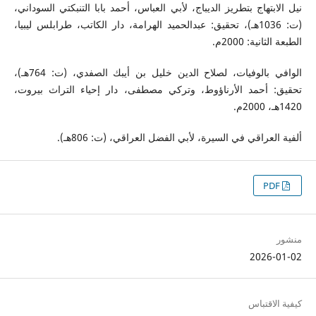
نيل الابتهاج بتطريز الديباج، لأبي العباس، أحمد بابا التنبكتي السوداني،
(ت: 1036هـ)، تحقيق: عبدالحميد الهرامة، دار الكاتب، طرابلس ليبيا،
الطبعة الثانية: 2000م.
الوافي بالوفيات، لصلاح الدين خليل بن أيبك الصفدي، (ت: 764هـ)،
تحقيق: أحمد الأرناؤوط، وتركي مصطفى، دار إحياء التراث بيروت،
1420هـ، 2000م.
ألفية العراقي في السيرة، لأبي الفضل العراقي، (ت: 806هـ).
PDF
منشور
2026-01-02
كيفية الاقتباس