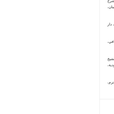
شرح
نان،
دار
في،
شيخ
ية،
زم،