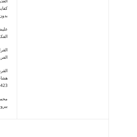
العد
كفاي
بدون طب
عليش
الفكر،
القر
الفرو
القر
هشام
1423هـ-2003
محمد
بيروت –