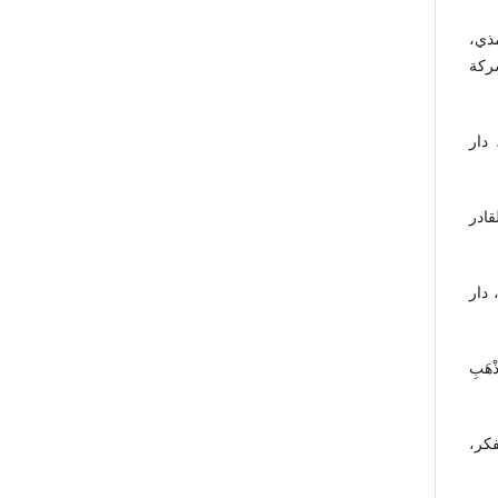
ذي،
ركة
 دار
قادر
دار
هَبِ
فكر،