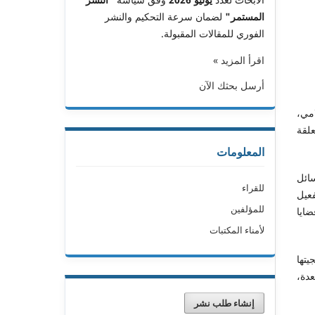
المستمر"
لضمان سرعة التحكيم والنشر
الفوري للمقالات المقبولة.
اقرأ المزيد »
أرسل بحثك الآن
امي،
علقة
المعلومات
سائل
للقراء
فعيل
للمؤلفين
ايا
لأمناء المكتبات
تها
عدة،
إنشاء طلب نشر