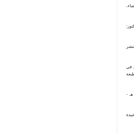
ضاء،
ور:
لنشر
ن في
بعة
ق، فقه السنة، دار الكتاب العربي، بيروت – لبنان، الطبعة الثالثة، 1397 هـ -
بيدة