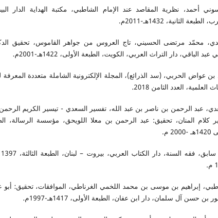
سوني أحمد، نظرية المقاصد عند الإمام الشاطبي، مكتبة الهداية الدار البي
 الطبعة الثانية، 1432هـ-2011م.
َبيدي، محمّد مرتضى الحسيني، تاج العروس من جواهر القاموس، تحقيق الدكت
بد الباقي، دار التراث العربي، الكويت، الطبعة الأولى، 1422هـ-2001م.
ن عواض الحربي، (سد الذرائع)، المجلة الإلكترونية الشاملة متعددة المعرفة 
ث العلمية، العدد الثامن 2018.
دي، عبد الرحمن بن ناصر بن عبد الله، تفسير السعدي - تيسير الكريم الرحم
ر كلام المنان، تحقيق: عبد الرحمن بن معلا اللويحق، مؤسسة الرسالة، الط
2000 م.
سيد ساب
.
طبي، إبراهيم بن موسى بن محمد اللخمي الغرناطي، الموافقات، تحقيق: أبو ع
 بن حسن آل سلمان، دار ابن عفان، الطبعة الأولى، 1417هـ-1997م.