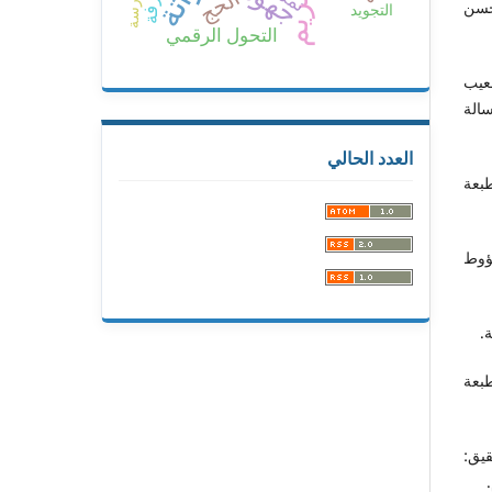
جهود
الحج
 حسن
التجويد
التحول الرقمي
عيب
سالة
العدد الحالي
بعة
نؤوط
.
بعة
يق: