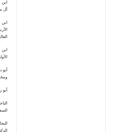
ابن 
آل سل
ابن 
الأر
العالمي
ابن 
الأولى، 0
أبو د
ومحَمّ
أبو ز
البا
السعاد
البخ
الدكتو