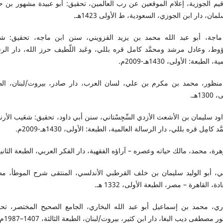
قيم الجوزية، إعلام الموقعين عن رب العالمين، تحقيق: أبو عبيدة مشهور بن
مان، دار ابن الجوزي، السعودية، ط الأولى 1423هـ.
ماجة، أبو عبد الله محمد بن يزيد القزويني، سنن ابن ماجه، تحقيق: ش
نؤوط، وعادل مرشد ومحمَّد كامل قره بللي، وعَبد اللّطيف حرز الله، دار الر
ة، الطبعة: الأولى، 1430هـ-2009م.
منظور، محمد بن مكرم بن علي، لسان العرب، دار صادر، بيروت/لبنان، الط
130هـ.
اود سليمان بن الأشعث الأزدي السِّجِسْتاني، سنن أبي داود، تحقيق: شعَيب الأر
َد كامِل قره بللي، دار الرسالة العالمية، الطبعة: الأولى، 1430هـ-2009م.
هرة، محمد، مالك حياته وعصره – آراؤه الفقهية، دار الفكر العربي، الطبعة الثانية
جي، أبو الوليد سليمان بن خلف القرطبي الأندلسي، المنتقى شرح الموطأ، مط
ة، القاهرة – مصر، الطبعة الأولى، 1332 هـ.
اري، محمد بن إسماعيل أبو عبد الله البخاري، الجامع الصحيح المختصر، تحق
ر مصطفى ديب البغا، دار ابن كثير، بيروت/لبنان، الطبعة الثالثة، 1407–1987م.