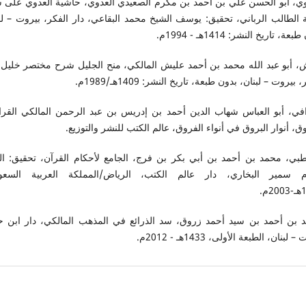
وي، أبو الحسن علي بن أحمد بن مكرم الصعيدي العدوي، حاشية العدوي على 
ة الطالب الرباني، تحقيق: يوسف الشيخ محمد البقاعي، دار الفكر، بيروت – لب
عة، تاريخ النشر: 1414هـ - 1994م.
، أبو عبد الله محمد بن أحمد عليش المالكي، منح الجليل شرح مختصر خليل، 
 بيروت – لبنان، بدون طبعة، تاريخ النشر: 1409هـ/1989م.
افي، أبو العباس شهاب الدين أحمد بن إدريس بن عبد الرحمن المالكي القرا
ق، أنوار البروق في أنواء الفروق، عالم الكتب للنشر والتوزيع.
طبي، محمد بن أحمد بن أبي بكر بن فرج، الجامع لأحكام القرآن، تحقيق: ال
 سمير البخاري، دار عالم الكتب، الرياض/المملكة العربية السعود
م.
 بن أحمد بن سيد أحمد زروق، سد الذرائع في المذهب المالكي، دار ابن ح
 لبنان، الطبعة الأولى، 1433هـ - 2012م.