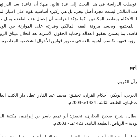
توصلت الدراسة في هذا البحث إلى عدة نتائج، منها: أن قاعدة سد الذرائع
هب المالكي ليست مجرد أصل تبعي، بل هي ركيزة أساسية تقوم على اعتبار الم
 الأحكام بمقاصد المكلفين. كما تؤكد الدراسة أن إعمال هذه القاعدة يمثل 
 للمجتمع، ويجسد مرونة الفقه المالكي وقدرته على الموازنة بين الوس
اصد، بما يضمن تحقيق العدالة وحماية الحقوق الأسرية بعد انحلال ميثاق الزو
رؤية فقهية تكتسب أهمية بالغة في تطوير قوانين الأحوال الشخصية المعاصرة.
اجع
رآن الكريم.
لعربي، أبوبكر، أحكام القرآن، تحقيق: محمد عبد القادر عطا، دار الكتب العل
بنان، الطبعة الثالثة، 1424هـ-2003م.
بطال، شرح صحيح البخاري، تحقيق: أبو تميم ياسر بن إبراهيم، مكتبة الر
ة – الرياض، الطبعة الثانية، 1423هـ - 2003م.
نبل، أبو عبد الله أحمد بن حنبل الشيباني، مسند الإمام أحمد بن حنبل، تحقيق: 