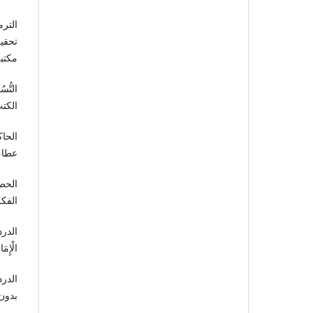
التر
تحقي
مكتبة
التّ
الكتب 
الحا
عطا، د
الحط
الفكر، ا
الدرد
الْإِم
الدر
بدون 