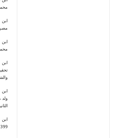
محمد ش
ابن ر
مصر، ال
ابن 
محمد ح
ابن 
تحقي
والشؤو
ابن 
ولد م
الثانية، 1400ه
ابن 
1399هـ، 979