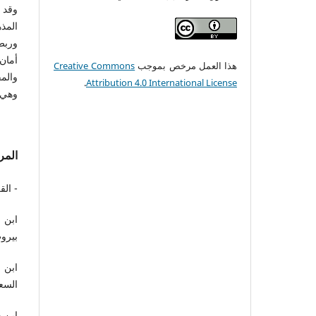
وقد 
المذ
وربط
أمان
هذا العمل مرخص بموجب
Creative Commons
والمق
.
Attribution 4.0 International License
وهي 
المر
- الق
ابن ا
بيروت-ل
ابن 
السعودي
ابن ح