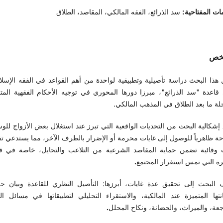
ات المفتاحية:
سد الذرائع، الفقه المالكي، المقاصد، الطلاق
لخص
ل هذا البحث دراسة تأصيلية وتطبيقية لواحدة من أهم القواعد في الفقه الإسل
قاعدة "سد الذرائع"، مبرزا دورها المحوري في توجيه الأحكام الفقهية المت
لة ما بعد الطلاق في المذهب المالكي.
 إشكالية البحث من التحديات الواقعية التي تبرز عند استغلال بعض الأزواج للو
حة ظاهرياً للوصول إلى غايات محرمة أو الإضرار بالطرف الآخر، مما يستدعي ت
ت وقائية تضمن حماية المقاصد الشرعية من التلاعب والتحايل، خاصة في قض
رة التي تمس استقرار المجتمع
.
 البحث إلى تحقيق عدة غايات، أبرزها: التأصيل النظري للقاعدة وبيان حجي
نتها المتميزة عند المالكية، والاستقراء التحليلي لتطبيقاتها في مسائل ال
عة، والميراث، والحضانة، ونكاح المحلل
.