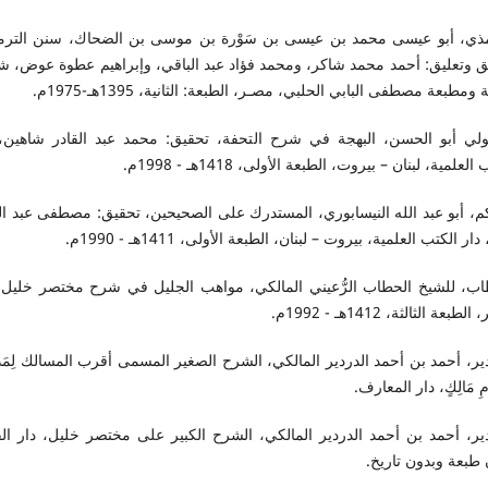
مذي، أبو عيسى محمد بن عيسى بن سَوْرة بن موسى بن الضحاك، سنن الترم
ق وتعليق: أحمد محمد شاكر، ومحمد فؤاد عبد الباقي، وإبراهيم عطوة عوض، ش
 ومطبعة مصطفى البابي الحلبي، مصـر، الطبعة: الثانية، 1395هـ-1975م.
ُسُولي أبو الحسن، البهجة في شرح التحفة، تحقيق: محمد عبد القادر شاهين،
العلمية، لبنان – بيروت، الطبعة الأولى، 1418هـ - 1998م.
كم، أبو عبد الله النيسابوري، المستدرك على الصحيحين، تحقيق: مصطفى عبد ال
ار الكتب العلمية، بيروت – لبنان، الطبعة الأولى، 1411هـ - 1990م.
اب، للشيخ الحطاب الرُّعيني المالكي، مواهب الجليل في شرح مختصر خليل، 
لطبعة الثالثة، 1412هـ - 1992م.
ير، أحمد بن أحمد الدردير المالكي، الشرح الصغير المسمى أقرب المسالك لِمَذْ
َامِ مَالِكٍ، دار المعارف.
دير، أحمد بن أحمد الدردير المالكي، الشرح الكبير على مختصر خليل، دار ال
طبعة وبدون تاريخ.