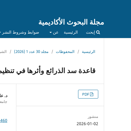
مجلة البحوث الأكاديمية
إبحث
الرئيسية
عن
ضوابط وشروط النشر
الرئيسية
/
المحفوظات
/
مجلد 30 عدد 1 (2026)
/
الشر
قاعدة سد الذرائع وأثرها في تنظيم
التنزيلات
PDF
د. عل
جامعة
منشور
1460
2026-01-02