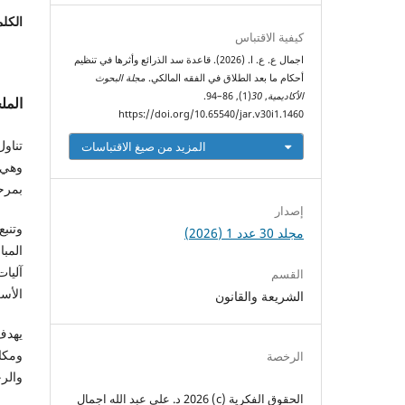
الكلم
كيفية الاقتباس
اجمال ع. ع. ا. (2026). قاعدة سد الذرائع وأثرها في تنظيم
أحكام ما بعد الطلاق في الفقه المالكي.
مجلة البحوث
الأكاديمية
,
30
(1), 86–94.
الم
https://doi.org/10.65540/jar.v30i1.1460
تناو
المزيد من صيغ الاقتباسات
وهي 
بمرح
إصدار
وتنبع
مجلد 30 عدد 1 (2026)
المبا
آليا
القسم
الأس
الشريعة والقانون
يهدف
ومكا
الرخصة
والرج
الحقوق الفكرية (c) 2026 د. علي عبد الله اجمال