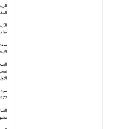
الري
المغرب،
الزّ
ضاحي ع
سعد ب
الأبحا
السع
تفسي
الأولى 1420هـ -
1977 م
الشا
مشهور