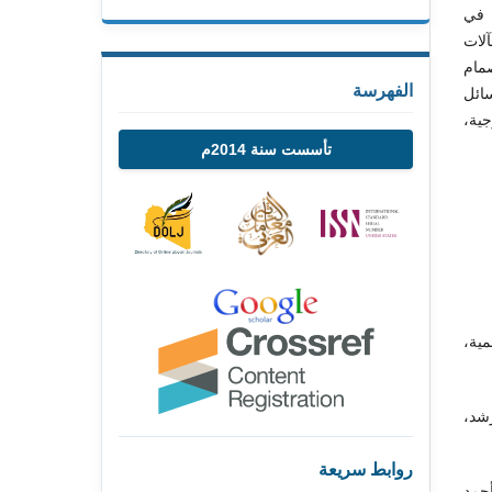
 في
آلات
صمام
الفهرسة
ائل
جية،
تأسست سنة 2014م
مية،
شد،
روابط سريعة
أحمد