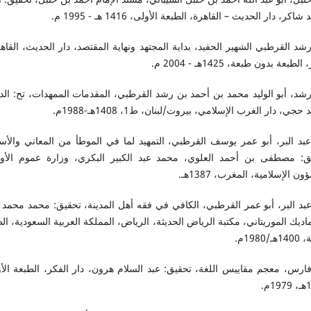
اكر، دار الحديث – القاهرة، الطبعة الأولى، 1416 هـ - 1995 م.
شد القرطبي الشهير الحفيد، بداية المجتهد ونهاية المقتصد، دار الحديث، القاه
طبعة بدون طبعة، 1425هـ - 2004 م.
رشد، أبو الوليد محمد بن أحمد بن رشد القرطبي، المقدمات الممهدات، تح: الد
جي، دار الغرب الإسلامي، بيروت/لبنان، ط1، 1408هـ-1988م.
عبد البر، أبو عمر يوسف القرطبي، التمهيد لما في الموطأ من المعاني والأسا
ق: مصطفى بن أحمد العلوي، محمد عبد الكبير البكري، وزارة عموم الأو
ن الإسلامية، المغرب، 1387هـ.
عبد البر، أبو عمر القرطبي، الكافي في فقه أهل المدينة، تحقيق: محمد محمد 
اديك الموريتاني، مكتبة الرياض الحديثة، الرياض، المملكة العربية السعودية، ال
ـ/1980م.
فارس، معجم مقاييس اللغة، تحقيق: عبد السلام هرون، دار الفكر، الطبعة الأ
1م.