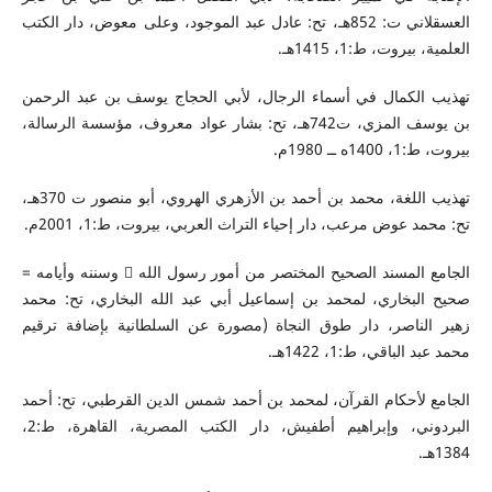
العسقلاني ت: 852هـ، تح: عادل عبد الموجود، وعلى معوض، دار الكتب
العلمية، بيروت، ط:1، 1415هـ.
تهذيب الكمال في أسماء الرجال، لأبي الحجاج يوسف بن عبد الرحمن
بن يوسف المزي، ت742هـ، تح: بشار عواد معروف، مؤسسة الرسالة،
بيروت، ط:1، 1400ه ــ 1980م.
تهذيب اللغة، محمد بن أحمد بن الأزهري الهروي، أبو منصور ت 370هـ،
تح: محمد عوض مرعب، دار إحياء التراث العربي، بيروت، ط:1، 2001م.
الجامع المسند الصحيح المختصر من أمور رسول الله  وسننه وأيامه =
صحيح البخاري، لمحمد بن إسماعيل أبي عبد الله البخاري، تح: محمد
زهير الناصر، دار طوق النجاة (مصورة عن السلطانية بإضافة ترقيم
محمد عبد الباقي، ط:1، 1422هـ.
الجامع لأحكام القرآن، لمحمد بن أحمد شمس الدين القرطبي، تح: أحمد
البردوني، وإبراهيم أطفيش، دار الكتب المصرية، القاهرة، ط:2،
1384هـ.