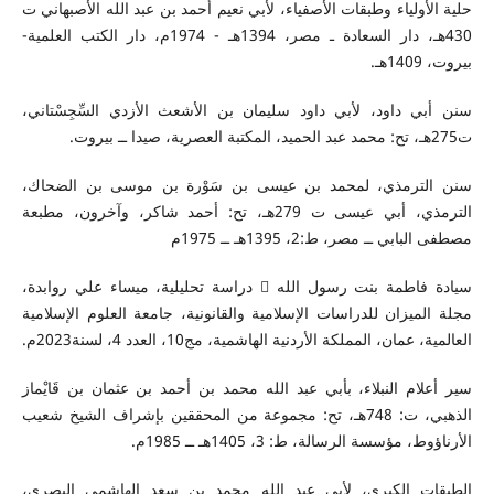
حلية الأولياء وطبقات الأصفياء، لأبي نعيم أحمد بن عبد الله الأصبهاني ت
430هـ، دار السعادة ـ مصر، 1394هـ - 1974م، دار الكتب العلمية-
بيروت، 1409هـ.
سنن أبي داود، لأبي داود سليمان بن الأشعث الأزدي السِّجِسْتاني،
ت275هـ، تح: محمد عبد الحميد، المكتبة العصرية، صيدا ــ بيروت.
سنن الترمذي، لمحمد بن عيسى بن سَوْرة بن موسى بن الضحاك،
الترمذي، أبي عيسى ت 279هـ، تح: أحمد شاكر، وآخرون، مطبعة
مصطفى البابي ــ مصر، ط:2، 1395هـ ــ 1975م
سيادة فاطمة بنت رسول الله  دراسة تحليلية، ميساء علي روابدة،
مجلة الميزان للدراسات الإسلامية والقانونية، جامعة العلوم الإسلامية
العالمية، عمان، المملكة الأردنية الهاشمية، مج10، العدد 4، لسنة2023م.
سير أعلام النبلاء، بأبي عبد الله محمد بن أحمد بن عثمان بن قَايْماز
الذهبي، ت: 748هـ، تح: مجموعة من المحققين بإشراف الشيخ شعيب
الأرناؤوط، مؤسسة الرسالة، ط: 3، 1405هـ ــ 1985م.
الطبقات الكبرى، لأبي عبد الله محمد بن سعد الهاشمي البصري،