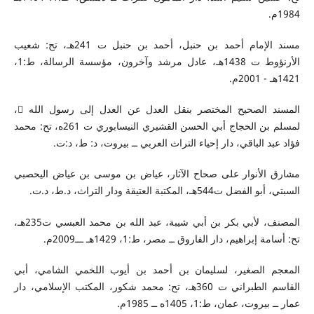
1984م.
مسند الإمام أحمد بن حنبل، أحمد بن حنبل ت 241هـ، تح: شعيب
الأرنؤوط ت 1438هـ، عادل مرشد وآخرون، مؤسسة الرسالة، ط:1،
1421هـ - 2001م.
المسند الصحيح المختصر بنقل العدل عن العدل إلى رسول الله ،
لمسلم بن الحجاج أبي الحسن القشيري النيسابوري ت 261ه، تح: محمد
فؤاد عبد الباقي، دار إحياء التراث العربي ــ بيروت، د: ط، د:ت.
مشارق الأنوار على صحاح الآثار، عياض بن موسى بن عياض اليحصبي
السبتي، أبو الفضل ت544هـ، المكتبة العتيقة ودار التراث، د.ط، د.ت.
المصنف، لأبي بكر بن أبي شيبة، عبد الله بن محمد العبسي ت235هـ،
تح: أسامة إبراهيم، دار الفاروق ــ مصر، ط:1، 1429هـ ـــ2009م.
المعجم الصغير، لسليمان بن أحمد بن أيوب اللخمي الشامي، أبي
القاسم الطبراني ت 360هـ، تح: محمد شكور، المكتب الإسلامي، دار
عمار ــ بيروت، عمان، ط:1، 1405ه ــ 1985م.