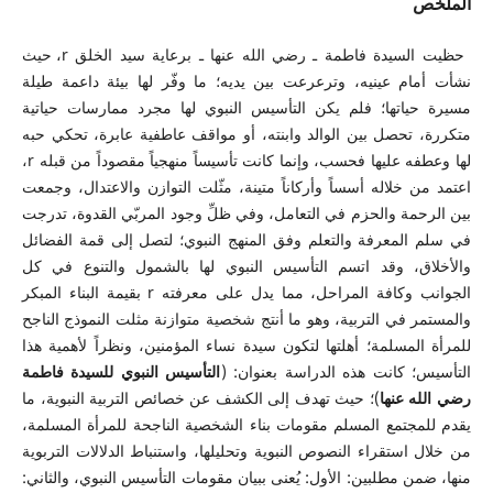
الملخص
حظيت السيدة فاطمة ـ رضي الله عنها ـ برعاية سيد الخلق r، حيث
نشأت أمام عينيه، وترعرعت بين يديه؛ ما وفّر لها بيئة داعمة طيلة
مسيرة حياتها؛ فلم يكن التأسيس النبوي لها مجرد ممارسات حياتية
متكررة، تحصل بين الوالد وابنته، أو مواقف عاطفية عابرة، تحكي حبه
لها وعطفه عليها فحسب، وإنما كانت تأسيساً منهجياً مقصوداً من قبله r،
اعتمد من خلاله أسساً وأركاناً متينة، مثّلت التوازن والاعتدال، وجمعت
بين الرحمة والحزم في التعامل، وفي ظلِّ وجود المربّي القدوة، تدرجت
في سلم المعرفة والتعلم وفق المنهج النبوي؛ لتصل إلى قمة الفضائل
والأخلاق، وقد اتسم التأسيس النبوي لها بالشمول والتنوع في كل
الجوانب وكافة المراحل، مما يدل على معرفته r بقيمة البناء المبكر
والمستمر في التربية، وهو ما أنتج شخصية متوازنة مثلت النموذج الناجح
للمرأة المسلمة؛ أهلتها لتكون سيدة نساء المؤمنين، ونظراً لأهمية هذا
التأسيس؛ كانت هذه الدراسة بعنوان: (
التأسيس النبوي للسيدة فاطمة
رضي الله عنها
)؛ حيث تهدف إلى الكشف عن خصائص التربية النبوية، ما
يقدم للمجتمع المسلم مقومات بناء الشخصية الناجحة للمرأة المسلمة،
من خلال استقراء النصوص النبوية وتحليلها، واستنباط الدلالات التربوية
منها، ضمن مطلبين: الأول: يُعنى ببيان مقومات التأسيس النبوي، والثاني: