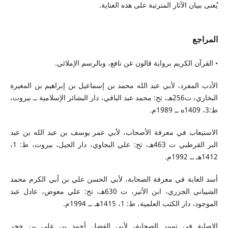
يُعنى ببيان الآثار المترتبة على هذه العناية.
المراجع
• القرآن الكريم برواية قالون عن نافع، وبالرسم الإملائي.
الأدب المفرد، لأبي عبد الله محمد بن إسماعيل بن إبراهيم بن المغيرة
البخاري، ت256هـ، تح: محمد عبد الباقي، دار البشائر الإسلامية ــ بيروت،
ط:3، 1409ه ــ 1989م.
الاستيعاب في معرفة الأصحاب، لأبي عمر يوسف بن عبد الله بن عبد
البر القرطبي ت 463هـ، تح: علي البجاوي، دار الجيل، بيروت، ط: 1،
1412هـ ــ 1992م.
أسد الغابة في معرفة الصحابة، لأبي الحسن علي بن أبي الكرم محمد
الشيباني الجزري، ابن الأثير، ت 630هـ، تح: علي معوض، عادل عبد
الموجود، دار الكتب العلمية، ط: 1، 1415هـ ــ 1994م.
الإصابة في تمييز الصحابة، لأبي الفضل أحمد بن علي بن حجر