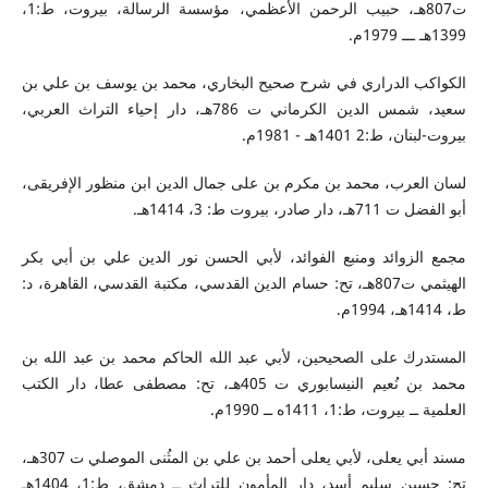
ت807هـ، حبيب الرحمن الأعظمي، مؤسسة الرسالة، بيروت، ط:1،
1399هـ ـــ 1979م.
الكواكب الدراري في شرح صحيح البخاري، محمد بن يوسف بن علي بن
سعيد، شمس الدين الكرماني ت 786هـ، دار إحياء التراث العربي،
بيروت-لبنان، ط:2 1401هـ - 1981م.
لسان العرب، محمد بن مكرم بن على جمال الدين ابن منظور الإفريقى،
أبو الفضل ت 711هـ، دار صادر، بيروت ط: 3، 1414هـ.
مجمع الزوائد ومنبع الفوائد، لأبي الحسن نور الدين علي بن أبي بكر
الهيثمي ت807هـ، تح: حسام الدين القدسي، مكتبة القدسي، القاهرة، د:
ط، 1414هـ، 1994م.
المستدرك على الصحيحين، لأبي عبد الله الحاكم محمد بن عبد الله بن
محمد بن نُعيم النيسابوري ت 405هـ، تح: مصطفى عطا، دار الكتب
العلمية ــ بيروت، ط:1، 1411ه ــ 1990م.
مسند أبي يعلى، لأبي يعلى أحمد بن علي بن المثُنى الموصلي ت 307هـ،
تح: حسين سليم أسد، دار المأمون للتراث ــ دمشق، ط:1، 1404هـ