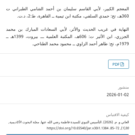
المعجم الكبير، لأبي القاسم سليمان بن أحمد الشامي الطبراني ت
360هـ، تح: حمدي السلفي، مكتبة ابن تيمية ــ القاهرة، ط:2، د.ت.
النهاية في غريب الحديث والأثر، لأبي السعادات المبارك بن محمد
الجزري، ابن الأثير ت: 606هـ، المكتبة العلمية ـــ بيروت، 1399هـ ــ
1979م، تح: طاهر أحمد الزاوي ــ محمود محمد الطناحي.
PDF
منشور
2026-01-02
كيفية الاقتباس
العاتي و. م. (2026). التأسيس النبوي للسيدة فاطمة رضي الله عنها.
مجلة البحوث الأكاديمية
,
(1), 72–85. https://doi.org/10.65540/jar.v30i1.1384
30