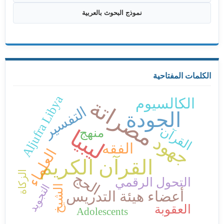
نموذج البحوث بالعربية
الكلمات المفتاحية
Aljufra Libya
مصراتة
الكالسيوم
التفسير
الجودة
القرآن
ليبيا
منهج
جهود
الفقه
العلماء
القرآن الكريم
الزكاة
الحج
التحول الرقمي
التجويد
الشيخ
أعضاء هيئة التدريس
العقوبة
Adolescents