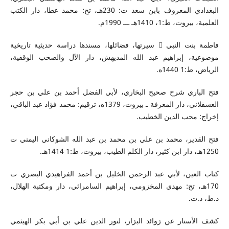
البغدادي المعروف بابن سعد ت: 230هـ، تح: محمد عطا، دار الكتب
العلمية، بيروت، ط:1، 1410هـ ـــ 1990م.
فاطمة بنت النبي  سيرتها، فضائلها، مسندها دراسة حديثية تاريخية
موضوعية، إبراهيم عبد الله المديهش، دار الآل والصحب الوقفية،
الرياض، ط:1 1440ه.
فتح الباري شرح صحيح البخاري، لأبي الفضل أحمد بن علي بن حجر
العسقلاني، دار المعرفة ـ بيروت، 1379ه، ترقيم: محمد فؤاد عبد الباقي،
إخراج: محب الدين الخطيب.
فتح القدير، محمد بن علي بن محمد بن عبد الله الشوكاني اليمني ت
1250هـ، دار ابن كثير، دار الكلم الطيب، بيروت، ط:1 1414هـ.
كتاب العين، لأبي عبد الرحمن الخليل بن أحمد الفراهيدي البصري ت
170هـ، تح: مهدي المخزومي، إبراهيم السامرائي، دار ومكتبة الهلال،
د.ط، د.ت.
كشف الأستار عن زوائد البزار، لنور الدين علي بن أبي بكر الهيثمي