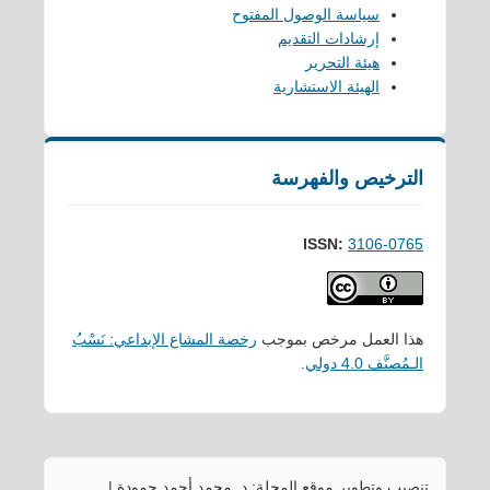
سياسة الوصول المفتوح
إرشادات التقديم
هيئة التحرير
الهيئة الاستشارية
الترخيص والفهرسة
ISSN:
3106-0765
هذا العمل مرخص بموجب
رخصة المشاع الإبداعي: نَسْبُ
الـمُصنَّف 4.0 دولي
.
تنصيب وتطوير موقع المجلة: د. محمد أحمد حمودة |