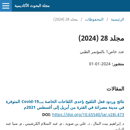
مجلة البحوث الأكاديمية
الرئيسية
/
المحفوظات
/
مجلد 28 (2024)
مجلد 28 (2024)
عدد خاص1 بالمؤتمر الطبي
منشور:
2024-01-01
المقالات
نتائج وردود فعل التلقيح بإحدى اللقاحات الخاصة بـــCovid-19 المتوفرة
في مدينة مصراتة في الفترة من أبريل إلى أغسطس 2021م
DOI:
https://doi.org/10.65540/jar.v28i.473
د. إبراهيم بيت المال ، د. علي بن صويد ، م. عبد السلام الكرشيني ، م. منيا عبد
الدايم