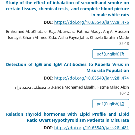
Study of the effect of inhalation of secondhand smoke on
certain tissues, chemical tests, and complete blood picture
in male white rats
DOI:
https://doi.org/10.65540/jar.v28i.476
Emhemed AbuKhatale، Raja Aburwais، Fatima Mady، Arij Al Hussein
Ismayil، Siham Ahmed Zida، Aisha Fayez Jaha، Khawla Ibrahim Made
35-18
pdf (English)
Detection of IgG and IgM Antibodies to Rubella Virus in
Misurata Population
DOI:
https://doi.org/10.65540/jar.v28i.474
Randa Mohamed Elsalhi، Fatma Milad Alzin، د. مصطفى محمد دراه
10-12
pdf (English)
Relation thyroid hormones with Lipid Profile and Lipid
Ratio Overt Hypothyroidism Patients in Misurata
DOI:
https://doi.org/10.65540/jar.v28i.481