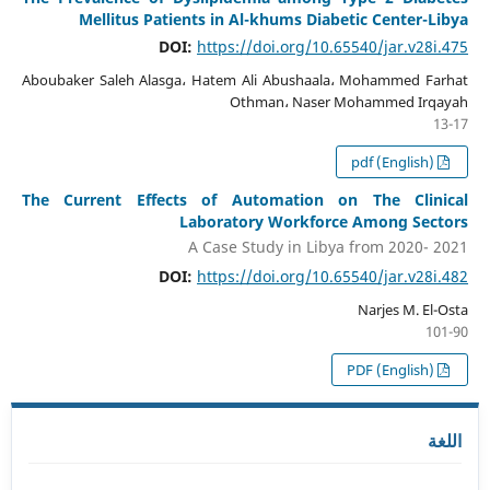
Mellitus Patients in Al-khums Diabetic Center-Libya
DOI:
https://doi.org/10.65540/jar.v28i.475
Aboubaker Saleh Alasga، Hatem Ali Abushaala، Mohammed Farhat
Othman، Naser Mohammed Irqayah
13-17
pdf (English)
The Current Effects of Automation on The Clinical
Laboratory Workforce Among Sectors
A Case Study in Libya from 2020- 2021
DOI:
https://doi.org/10.65540/jar.v28i.482
Narjes M. El-Osta
101-90
PDF (English)
اللغة