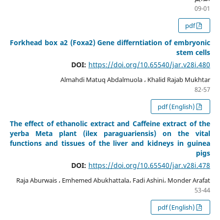
09-01
pdf
Forkhead box a2 (Foxa2) Gene differntiation of embryonic
stem cells
DOI:
https://doi.org/10.65540/jar.v28i.480
Almahdi Matuq Abdalmuola ، Khalid Rajab Mukhtar
82-57
pdf (English)
The effect of ethanolic extract and Caffeine extract of the
yerba Meta plant (ilex paraguariensis) on the vital
functions and tissues of the liver and kidneys in guinea
pigs
DOI:
https://doi.org/10.65540/jar.v28i.478
Raja Aburwais ، Emhemed Abukhattala، Fadi Ashini، Monder Arafat
53-44
pdf (English)