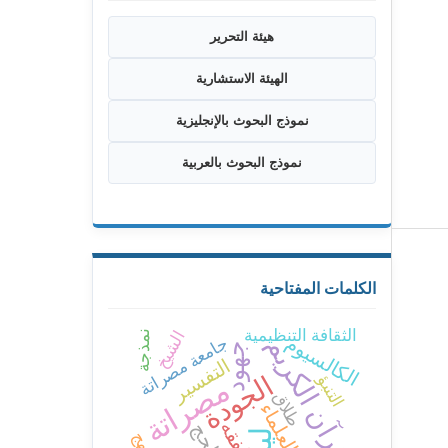
هيئة التحرير
الهيئة الاستشارية
نموذج البحوث بالإنجليزية
نموذج البحوث بالعربية
الكلمات المفتاحية
الثقافة التنظيمية
الشيخ
نمذجة
القرآن الكريم
الكالسيوم
جامعة مصراتة
جهود
التفسير
الجودة
التنبؤ
مصراتة
طلاق
العلماء
الفقه
الحج
منهج