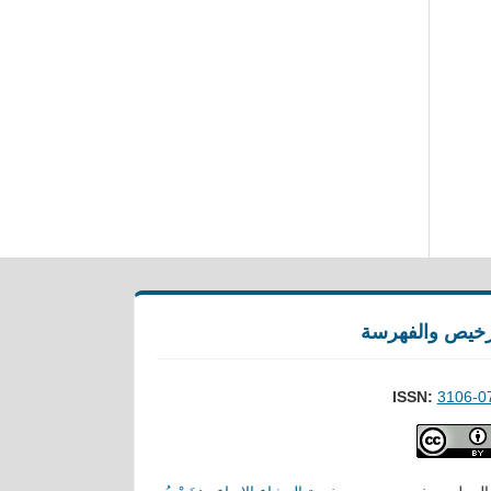
رخيص والفهرسة
ISSN:
3106-0