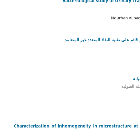
Bacteriological Study of Urinary T
Nourhan ALhad
انة
ة الطولية
Characterization of inhomogeneity in microstructure at 