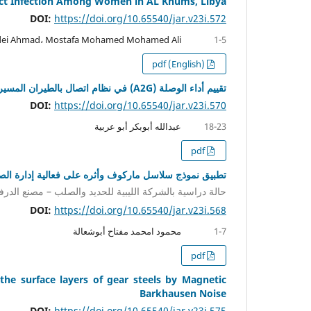
ract Infection Among Women in AL Khums, Libya
DOI:
https://doi.org/10.65540/jar.v23i.572
ei Ahmad، Mostafa Mohamed Mohamed Ali
1-5
pdf (English)
تقييم أداء الوصلة (A2G) في نظام اتصال بالطيران المسير قائم على تقنية النفاذ المتعدد غير المتعامد
DOI:
https://doi.org/10.65540/jar.v23i.570
عبدالله أبوبكر أبو عربية
18-23
pdf
تطبيق نموذج سلاسل ماركوف وأثره على فعالية إدارة الصي
حالة دراسية بالشركة الليبية للحديد والصلب – مصنع الدرفل
DOI:
https://doi.org/10.65540/jar.v23i.568
محمود امحمد مفتاح أبوشعالة
1-7
pdf
the surface layers of gear steels by Magnetic
Barkhausen Noise
DOI:
https://doi.org/10.65540/jar.v23i.575