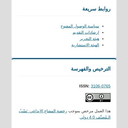
روابط سريعة
سياسة الوصول المفتوح
إرشادات التقديم
هيئة التحرير
الهيئة الاستشارية
الترخيص والفهرسة
ISSN:
3106-0765
هذا العمل مرخص بموجب
رخصة المشاع الإبداعي: نَسْبُ
الـمُصنَّف 4.0 دولي
.