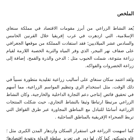
الملخص
يُعد النشاط الزراعي من أبرز مقومات الاقتصاد في مملكة سنغاي
الإسلامية، التي ازدهرت في غرب إفريقيا خلال القرنين الخامس
والسادس عشر الميلاديين؛ فقد استفادت المملكة من موقعها الجغرافي
على ضفاف نهر النيجر، الذي وفر المياه والتربة الخصبة اللازمة لقيام
زراعة متنوعة، شملت الحبوب مثل : الدخن والذرة والقمح، إضافة إلى
زراعة الخضروات والفواكه.
ولقد اعتمد سكان سنغاي على أساليب زراعية تقليدية متطورة نسبياً في
ذلك الوقت، مثل استخدام الري وتنظيم المواسم الزراعية، مما أسهم
في تحقيق فائض إنتاجي دعم التجارة الداخلية والخارجية، وكان النشاط
الزراعي مرتبطا ارتباطا وثيقا بالنشاط التجاري، حيث شكلت المنتجات
الزراعية أساسًا للتبادل مع المناطق المجاورة عبر طرق القوافل التي
تربط الصحراء الإفريقية بالمناطق الساحلية .
كما اسهمت الزراعة في استقرار السكان وازدهار المدن الكبرى مثل ؛
غاو وتمبكتو، كما كان لها دور في تعزيز سلطة الدولة وتقوية اقتصادها؛