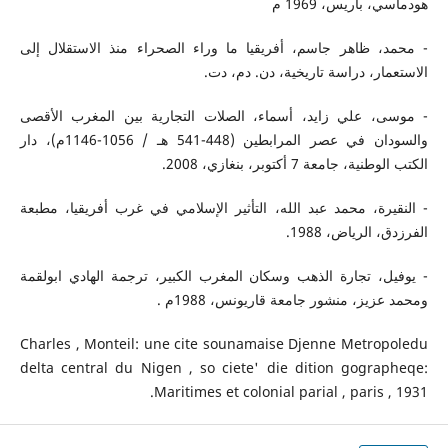
هودماسي، باريس، 1969 م
- محمد، ظاهر جاسم، أفريقيا ما وراء الصحراء منذ الاستقلال إلى
الاستعمار، دراسة تاريخية، دن. دم، دت.
- موسى، علي زايد، أسماء، الصلات التجارية بين المغرب الأقصى
والسودان في عصر المرابطين (448-541 هـ / 1056-1146م)، دار
الكتب الوطنية، جامعة 7 أكتوبر، بنغازي، 2008.
- النقيرة، محمد عبد الله، التأثير الإسلامي في غرب أفريقيا، مطبعة
الفرزدق، الرياض، 1988.
- يوفيل، تجارة الذهب وسكان المغرب الكبير، ترجمة الهادي ابولقمة
ومحمد عزيز، منشور جامعة قاريونس، 1988م .
Charles , Monteil: une cite sounamaise Djenne Metropoledu
delta central du Nigen , so ciete' die dition gographeqe:
Maritimes et colonial parial , paris , 1931.