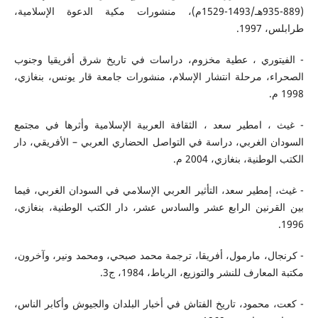
(889-935هـ/1493-1529م)، منشورات مكية الدعوة الإسلامية،
طرابلس، 1997.
- الفيتوري ، عطية مخزوم، دراسات في تاريخ شرق أفريقيا وجنوب
الصحراء، مرحلة انتشار الإسلام، منشورات جامعة قار يونس، بنغازي،
1998 م.
- غيث ، امطير سعد ، الثقافة العربية الإسلامية وأثرها في مجتمع
السودان الغربي، دراسة في التواصل الحضاري العربي – الأفريقي، دار
الكتب الوطنية، بنغازي، 2004 م.
- غيث، إمطير سعد، التأثير العربي الإسلامي في السودان الغربي، فيما
بين القرنين الرابع عشر والسادس عشر، دار الكتب الوطنية، بنغازي،
1996.
- كرنجال، مارمول، أفريقا، ترجمة محمد صبحي، ومحمد ونير، وآخرون،
مكتبة المعارف للنشر والتوزيع، الرباط، 1984، ج3.
- كعت، محمود، تاريخ الفتاش في أخبار البلدان والجيوش وأكابر الناس،