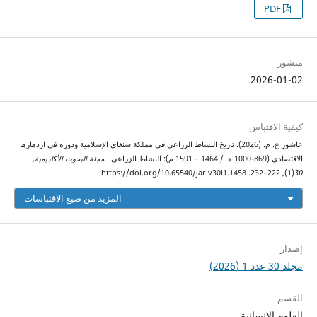
PDF
منشور
2026-01-02
كيفية الاقتباس
عاشور ع. م. (2026). تاريخ النشاط الزراعي في مملكة سنغاي الإسلامية ودوره في ازدهارها
الاقتصادي (869-1000 هـ / 1464 – 1591 م): النشاط الزراعي .
مجلة البحوث الأكاديمية
,
(1), 222–232. https://doi.org/10.65540/jar.v30i1.1458
30
المزيد من صيغ الاقتباسات
إصدار
مجلد 30 عدد 1 (2026)
القسم
العلوم الإنسانية