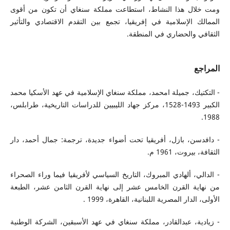
ومت خلال هذا النشاط، استطاعت مملكة سنغاي أن تكون من أقوى
الممالك الإسلامية في إفريقيا، تجمع بين التقدم الاقتصادي والتأثير
الثقافي والحضاري في المنطقة.
المراجع
- التكتيك، جميلة امحمد، مملكة سنغاي الإسلامية في عهد الأسكيا محمد
الكبير 1493-1528، مركز جهاد الليبيين للدراسات التاريخية، طرابلس،
1988.
- دافدسن، بازل، أفريقيا تحت أضواء جديدة، ترجمة: جمال أحمد، دار
الثقافة، بيروت، 1961 م.
- الدالي، ألهادي المبروك، التاريخ السياسي لأفريقيا فيما وراء الصحراء
من نهاية القرن الخامس عشر إلى نهاية القرن الثامن عشر، الطبعة
الأولى، الدار المصرية اللبنانية، القاهرة، 1999 .
- زيادية، عبدالقادر، مملكة سنغاي في عهد الأسبقين، الشركة الوطنية