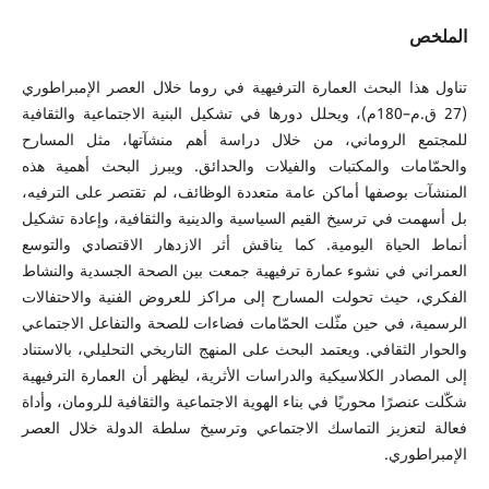
الملخص
تناول هذا البحث العمارة الترفيهية في روما خلال العصر الإمبراطوري
(27 ق.م–180م)، ويحلل دورها في تشكيل البنية الاجتماعية والثقافية
للمجتمع الروماني، من خلال دراسة أهم منشآتها، مثل المسارح
والحمّامات والمكتبات والفيلات والحدائق. ويبرز البحث أهمية هذه
المنشآت بوصفها أماكن عامة متعددة الوظائف، لم تقتصر على الترفيه،
بل أسهمت في ترسيخ القيم السياسية والدينية والثقافية، وإعادة تشكيل
أنماط الحياة اليومية. كما يناقش أثر الازدهار الاقتصادي والتوسع
العمراني في نشوء عمارة ترفيهية جمعت بين الصحة الجسدية والنشاط
الفكري، حيث تحولت المسارح إلى مراكز للعروض الفنية والاحتفالات
الرسمية، في حين مثّلت الحمّامات فضاءات للصحة والتفاعل الاجتماعي
والحوار الثقافي. ويعتمد البحث على المنهج التاريخي التحليلي، بالاستناد
إلى المصادر الكلاسيكية والدراسات الأثرية، ليظهر أن العمارة الترفيهية
شكّلت عنصرًا محوريًا في بناء الهوية الاجتماعية والثقافية للرومان، وأداة
فعالة لتعزيز التماسك الاجتماعي وترسيخ سلطة الدولة خلال العصر
الإمبراطوري.