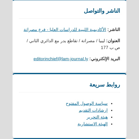
الناشر والتواصل
الناشر:
الأكاديمية الليبية للدراسات العليا - فرع مصراتة
العنوان:
ليبيا / مصراتة / تقاطع يدر مع الدائري الثاني /
ص.ب 177
البريد الإلكتروني:
editorinchief@lam-journal.ly
روابط سريعة
سياسة الوصول المفتوح
إرشادات التقديم
هيئة التحرير
الهيئة الاستشارية