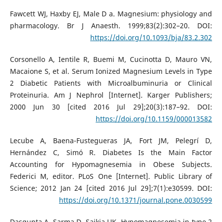
Fawcett WJ, Haxby EJ, Male D a. Magnesium: physiology and
pharmacology. Br J Anaesth. 1999;83(2):302–20. DOI:
https://doi.org/10.1093/bja/83.2.302
Corsonello A, Ientile R, Buemi M, Cucinotta D, Mauro VN,
Macaione S, et al. Serum Ionized Magnesium Levels in Type
2 Diabetic Patients with Microalbuminuria or Clinical
Proteinuria. Am J Nephrol [Internet]. Karger Publishers;
2000 Jun 30 [cited 2016 Jul 29];20(3):187–92. DOI:
https://doi.org/10.1159/000013582
Lecube A, Baena-Fustegueras JA, Fort JM, Pelegrí D,
Hernández C, Simó R. Diabetes Is the Main Factor
Accounting for Hypomagnesemia in Obese Subjects.
Federici M, editor. PLoS One [Internet]. Public Library of
Science; 2012 Jan 24 [cited 2016 Jul 29];7(1):e30599. DOI:
https://doi.org/10.1371/journal.pone.0030599
Dasgupta A, Sarma D, Saikia UK. Hypomagnesemia in type 2