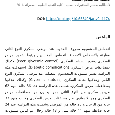
3. طالبة بقسم المختبرات الطبية – كلية التقنية الطبية – مصراته 2016
DOI:
https://doi.org/10.65540/jar.v9i.1174
الملخص
انخفاض المغنسيوم معروف الحدوث عند مرضى السكري النوع الثاني
مقارنة بالاشخاص الاصحاء. انخفاض المغنسيوم يرتبط بتطور مرض
السكري وعدم انضباط السكري (Poor glycemic control) وكذلك
بمضاعفات مرض السكري (Diabetic complication). استهدفت هذه
الدراسة تقدير مستويات المغنسيوم المصلية عند مرضى السكري النوع
الثاني وعلاقتها بحالة السكري (Glycemic statues) وكذلك علاقتها
بمضاعفات مرض السكري. شملت هذه الدراسة عدد 86 حالة منهم 62
مريض سكري من النوع الثاني ممن يعانون من مضاعفات مرض
السكري ومن لا يعانون من مضاعفات مرض السكري وكانت منهم 37
حالة من الرجال و 25 حالة من المرضى وشملت هذه الدراسة عدد 24
حالة ضابطة منهم 11 حالة نساء و 13 حالة رجال. تم قياس مستويات