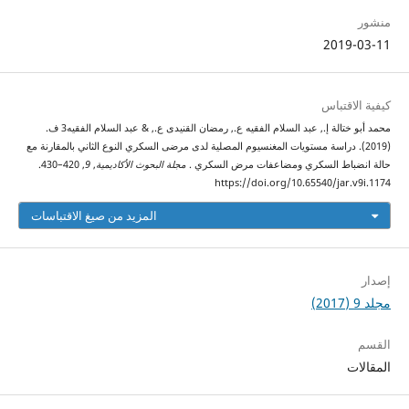
منشور
2019-03-11
كيفية الاقتباس
محمد أبو ختالة إ., عبد السلام الفقيه ع., رمضان القنيدى ع., & عبد السلام الفقيه3 ف.
(2019). دراسة مستويات المغنسيوم المصلية لدى مرضى السكري النوع الثاني بالمقارنة مع
حالة انضباط السكري ومضاعفات مرض السكري .
مجلة البحوث الأكاديمية
,
9
, 420–430.
https://doi.org/10.65540/jar.v9i.1174
المزيد من صيغ الاقتباسات
إصدار
مجلد 9 (2017)
القسم
المقالات