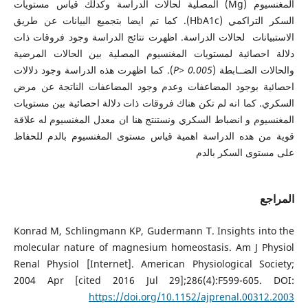
المغنسيوم (Mg) المصلية لحالات الدراسة وكدلك قياس مستويات
السكر التراكمي (HbA1c). كما تم ايضا بتجميع البيانات عن طريق
الاستبيانات لحالات الدراسة. اظهرت نتائج الدراسة وجود فروقات ذات
دلالة احصائية لمستويات المغنسيوم المصلية بين الحالات المرضية
والحالات الضــابطة (
˃ 0.005
P
). كما اظهرت هذه الدراسة وجود دلالات
احصائية بوجود المضاعفات وعدم وجود المضاعفات الناتجة عن مرض
السكري. كما انه لم تكن هناك فروقات ذات دلالة احصائية بين مستويات
المغنسيوم و انضباط السكري ونستنتج هنا ان معدل المغنسيوم له علاقة
قوية من هده الدراسة اهمية قياس مستوى المغنسيوم بالدم للحفاظ
على مستوى السكر بالدم
المراجع
Konrad M, Schlingmann KP, Gudermann T. Insights into the
molecular nature of magnesium homeostasis. Am J Physiol
Renal Physiol [Internet]. American Physiological Society;
2004 Apr [cited 2016 Jul 29];286(4):F599-605. DOI:
https://doi.org/10.1152/ajprenal.00312.2003