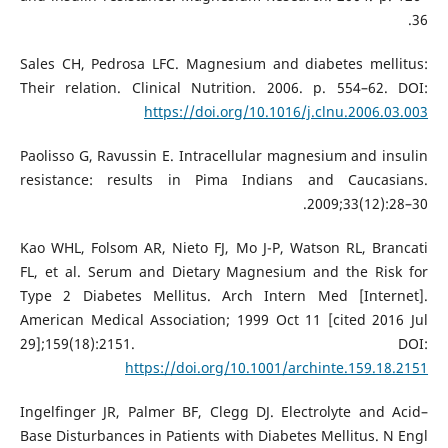
36.
Sales CH, Pedrosa LFC. Magnesium and diabetes mellitus:
Their relation. Clinical Nutrition. 2006. p. 554–62. DOI:
https://doi.org/10.1016/j.clnu.2006.03.003
Paolisso G, Ravussin E. Intracellular magnesium and insulin
resistance: results in Pima Indians and Caucasians.
2009;33(12):28–30.
Kao WHL, Folsom AR, Nieto FJ, Mo J-P, Watson RL, Brancati
FL, et al. Serum and Dietary Magnesium and the Risk for
Type 2 Diabetes Mellitus. Arch Intern Med [Internet].
American Medical Association; 1999 Oct 11 [cited 2016 Jul
29];159(18):2151. DOI:
https://doi.org/10.1001/archinte.159.18.2151
Ingelfinger JR, Palmer BF, Clegg DJ. Electrolyte and Acid–
Base Disturbances in Patients with Diabetes Mellitus. N Engl