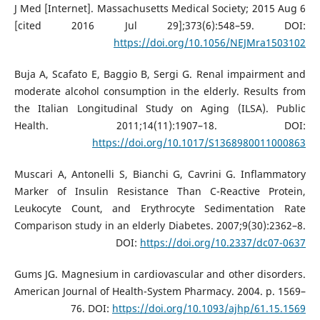
J Med [Internet]. Massachusetts Medical Society; 2015 Aug 6
[cited 2016 Jul 29];373(6):548–59. DOI:
https://doi.org/10.1056/NEJMra1503102
Buja A, Scafato E, Baggio B, Sergi G. Renal impairment and
moderate alcohol consumption in the elderly. Results from
the Italian Longitudinal Study on Aging (ILSA). Public
Health. 2011;14(11):1907–18. DOI:
https://doi.org/10.1017/S1368980011000863
Muscari A, Antonelli S, Bianchi G, Cavrini G. Inflammatory
Marker of Insulin Resistance Than C-Reactive Protein,
Leukocyte Count, and Erythrocyte Sedimentation Rate
Comparison study in an elderly Diabetes. 2007;9(30):2362–8.
DOI:
https://doi.org/10.2337/dc07-0637
Gums JG. Magnesium in cardiovascular and other disorders.
American Journal of Health-System Pharmacy. 2004. p. 1569–
76. DOI:
https://doi.org/10.1093/ajhp/61.15.1569