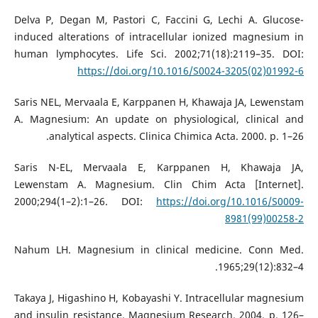
Delva P, Degan M, Pastori C, Faccini G, Lechi A. Glucose-
induced alterations of intracellular ionized magnesium in
human lymphocytes. Life Sci. 2002;71(18):2119–35. DOI:
https://doi.org/10.1016/S0024-3205(02)01992-6
Saris NEL, Mervaala E, Karppanen H, Khawaja JA, Lewenstam
A. Magnesium: An update on physiological, clinical and
analytical aspects. Clinica Chimica Acta. 2000. p. 1–26.
Saris N-EL, Mervaala E, Karppanen H, Khawaja JA,
Lewenstam A. Magnesium. Clin Chim Acta [Internet].
2000;294(1–2):1–26. DOI:
https://doi.org/10.1016/S0009-
8981(99)00258-2
Nahum LH. Magnesium in clinical medicine. Conn Med.
1965;29(12):832–4.
Takaya J, Higashino H, Kobayashi Y. Intracellular magnesium
and insulin resistance. Magnesium Research. 2004. p. 126–