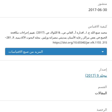
منشور
2017-06-30
كيفية الاقتباس
محمد صنع الله ع. ا., اقدارة أ., العاتي ص., & الكواك ض. (2017). تقييم إجراءات مكافحة
الخمج في بعض مراكز رعاية الأسنان بمدينتي مصراتة وزليتن.
مجلة البحوث الأكاديمية
,
9
, 281–
315. https://doi.org/10.65540/jar.v9i.1155
المزيد من صيغ الاقتباسات
إصدار
مجلد 9 (2017)
القسم
المقالات
الرخصة