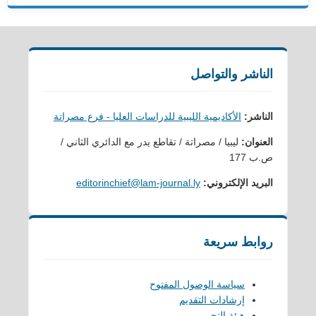
الناشر والتواصل
الناشر:
الأكاديمية الليبية للدراسات العليا - فرع مصراتة
العنوان:
ليبيا / مصراتة / تقاطع يدر مع الدائري الثاني /
ص.ب 177
البريد الإلكتروني:
editorinchief@lam-journal.ly
روابط سريعة
سياسة الوصول المفتوح
إرشادات التقديم
هيئة التحرير