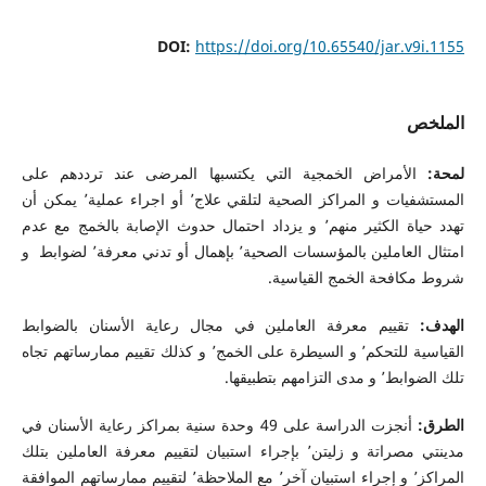
DOI:
https://doi.org/10.65540/jar.v9i.1155
الملخص
لمحة:
الأمراض الخمجية التي يكتسبها المرضى عند ترددهم على
المستشفيات و المراكز الصحية لتلقي علاج٬ أو اجراء عملية٬ يمكن أن
تهدد حياة الكثير منهم٬ و يزداد احتمال حدوث الإصابة بالخمج مع عدم
امتثال العاملين بالمؤسسات الصحية٬ بإهمال أو تدني معرفة٬ لضوابط و
شروط مكافحة الخمج القياسية.
الهدف:
تقييم معرفة العاملين في مجال رعاية الأسنان بالضوابط
القياسية للتحكم٬ و السيطرة على الخمج٬ و كذلك تقييم ممارساتهم تجاه
تلك الضوابط٬ و مدى التزامهم بتطبيقها.
الطرق:
أنجزت الدراسة على 49 وحدة سنية بمراكز رعاية الأسنان في
مدينتي مصراتة و زليتن٬ بإجراء استبيان لتقييم معرفة العاملين بتلك
المراكز٬ و إجراء استبيان آخر٬ مع الملاحظة٬ لتقييم ممارساتهم الموافقة