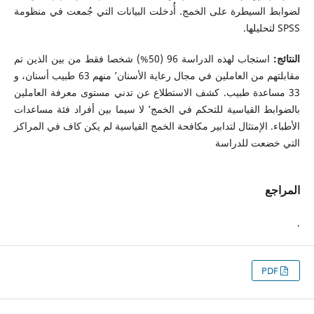
لضوابط السيطرة على الخمج. أُدخلت البيانات التي جُمعت في منظومة
SPSS لتحليلها.
النتائج:
استجاب لهذه الدراسة 96 (50%) شخصا فقط من بين الذين تم
مقابلتهم من العاملين في مجال رعاية الأسنان٬ منهم 63 طبيب أسنان، و
33 مساعدة طبيب. كشف الاستطلاع عن تدني مستوى معرفة العاملين
بالضوابط القياسية للتحكم في الخمج٬ لا سيما بين أفراد فئة مساعدات
الأطباء. الإمتثال لتدابير مكافحة الخمج القياسية لم يكن كاف في المراكز
التي خضعت للدراسة
المراجع
.
PDF