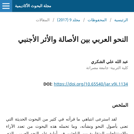
مجلة البحوث الأكاديمية
الرئيسية
/
المحفوظات
/
مجلد 9 (2017)
/
المقالات
النحو العربي بين الأصالة والأثر الأجنبي
عبد الله علي الشكري
كلية التربية- جامعة مصراتة
DOI:
https://doi.org/10.65540/jar.v9i.1134
الملخص
لقد استرعى انتباهي ما قرأته في كثير من البحوث الحديثة التي
تعنى بأصول النحو ونشأته، وما تحمله هذه البحوث من تعدد الآراء
والاستنتاجات المتقاربة بين الباحثين في أولية علم النحو العربي، الذي