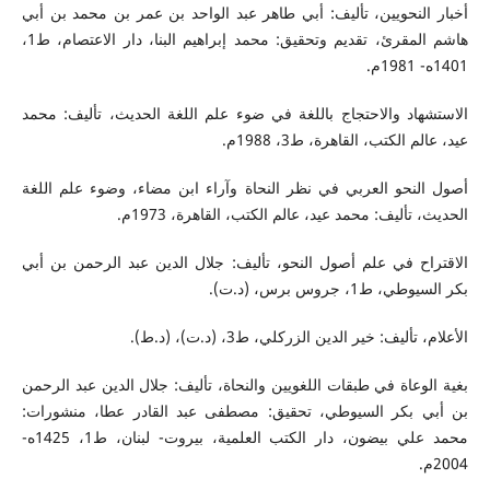
أخبار النحويين، تأليف: أبي طاهر عبد الواحد بن عمر بن محمد بن أبي
هاشم المقرئ، تقديم وتحقيق: محمد إبراهيم البنا، دار الاعتصام، ط1،
1401ه- 1981م.
الاستشهاد والاحتجاج باللغة في ضوء علم اللغة الحديث، تأليف: محمد
عيد، عالم الكتب، القاهرة، ط3، 1988م.
أصول النحو العربي في نظر النحاة وآراء ابن مضاء، وضوء علم اللغة
الحديث، تأليف: محمد عيد، عالم الكتب، القاهرة، 1973م.
الاقتراح في علم أصول النحو، تأليف: جلال الدين عبد الرحمن بن أبي
بكر السيوطي، ط1، جروس برس، (د.ت).
الأعلام، تأليف: خير الدين الزركلي، ط3، (د.ت)، (د.ط).
بغية الوعاة في طبقات اللغويين والنحاة، تأليف: جلال الدين عبد الرحمن
بن أبي بكر السيوطي، تحقيق: مصطفى عبد القادر عطا، منشورات:
محمد علي بيضون، دار الكتب العلمية، بيروت- لبنان، ط1، 1425ه-
2004م.