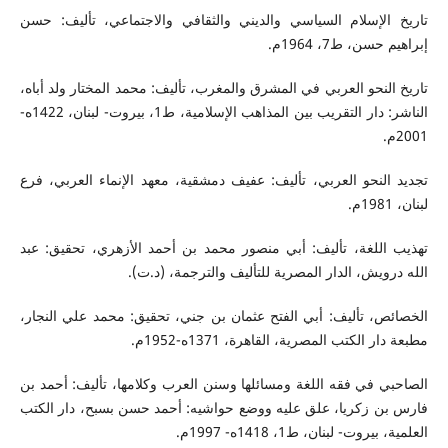
تاريخ الإسلام السياسي والديني والثقافي والاجتماعي، تأليف: حسن
إبراهيم حسن، ط7، 1964م.
تاريخ النحو العربي في المشرق والمغرب، تأليف: محمد المختار ولد أباه،
الناشر: دار التقريب بين المذاهب الإسلامية، ط1، بيروت- لبنان، 1422ه-
2001م.
تجديد النحو العربي، تأليف: عفيف دمشقية، معهد الإنماء العربي، فرع
لبنان، 1981م.
تهذيب اللغة، تأليف: أبي منصور محمد بن أحمد الأزهري، تحقيق: عبد
الله درويش، الدار المصرية للتأليف والترجمة، (د.ت).
الخصائص، تأليف: أبي الفتح عثمان بن جني، تحقيق: محمد علي النجار،
مطبعة دار الكتب المصرية، القاهرة، 1371ه-1952م.
الصاحبي في فقه اللغة ومسائلها وسنن العرب وكلامها، تأليف: أحمد بن
فارس بن زكريا، علق عليه ووضع حواشيه: أحمد حسن بسبح، دار الكتب
العلمية، بيروت- لبنان، ط1، 1418ه- 1997م.