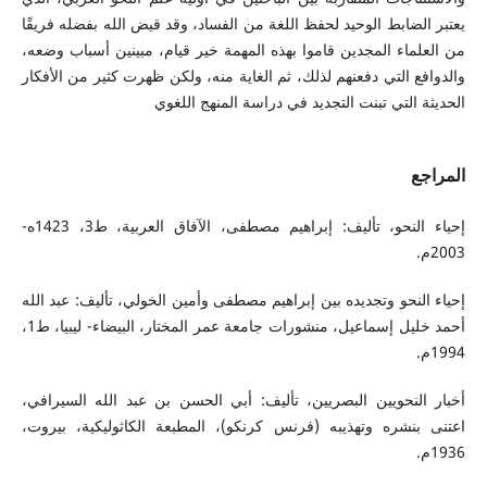
يعتبر الضابط الوحيد لحفظ اللغة من الفساد، وقد قيض الله بفضله فريقًا
من العلماء المجدين قاموا بهذه المهمة خير قيام، مبينين أسباب وضعه،
والدوافع التي دفعنهم لذلك، ثم الغاية منه، ولكن ظهرت كثير من الأفكار
الحديثة التي تبنت التجديد في دراسة المنهج اللغوي
المراجع
إحياء النحو، تأليف: إبراهيم مصطفى، الآفاق العربية، ط3، 1423ه-
2003م.
إحياء النحو وتجديده بين إبراهيم مصطفى وأمين الخولي، تأليف: عبد الله
أحمد خليل إسماعيل، منشورات جامعة عمر المختار، البيضاء- ليبيا، ط1،
1994م.
أخبار النحويين البصريين، تأليف: أبي الحسن بن عبد الله السيرافي،
اعتنى بنشره وتهذيبه (فرنس كرنكو)، المطبعة الكاثوليكية، بيروت،
1936م.