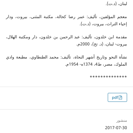
لبنان، (د.ت).
معجم المؤلفين، تأليف: عمر رضا كحالة، مكتبة المثنى، بيروت، ودار
إحياء التراث، بيروت، (د.ت).
مقدمة ابن خلدون، تأليف: عبد الرحمن بن خلدون، دار ومكتبة الهلال،
بيروت- لبنان، (د. تح)، 2000م.
نشأة النحو وتاريخ أشهر النحاة، تأليف: محمد الطنطاوي، مطبعة وادي
الملوك، مصر، ط4، 1374ه- 1954م.
**************
pdf
منشور
2017-07-30