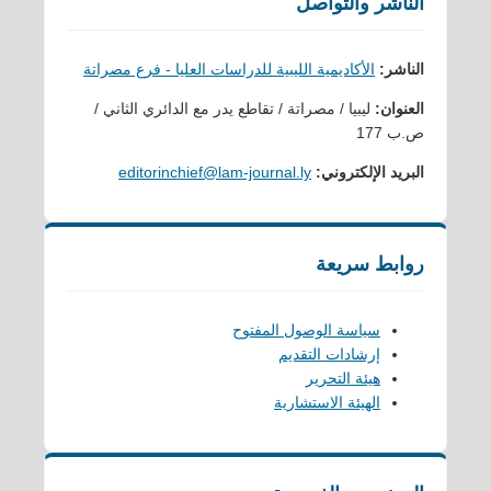
الناشر والتواصل
الناشر:
الأكاديمية الليبية للدراسات العليا - فرع مصراتة
العنوان:
ليبيا / مصراتة / تقاطع يدر مع الدائري الثاني /
ص.ب 177
البريد الإلكتروني:
editorinchief@lam-journal.ly
روابط سريعة
سياسة الوصول المفتوح
إرشادات التقديم
هيئة التحرير
الهيئة الاستشارية