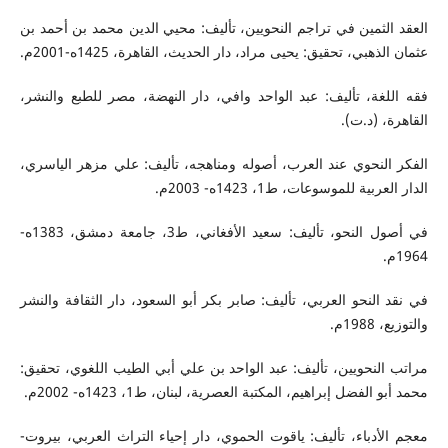
العقد الثمين في تراجم النحويين، تأليف: محيي الدين محمد بن أحمد بن
عثمان الذهبي، تحقيق: يحيى مراد، دار الحديث، القاهرة، 1425ه-2001م.
فقه اللغة، تأليف: عبد الواحد وافي، دار النهضة، مصر للطبع والنشر،
القاهرة، (د.ت).
الفكر النحوي عند العرب، أصوله ومناهجه، تأليف: علي مزهر الياسري،
الدار العربية للموسوعات، ط1، 1423ه- 2003م.
في أصول النحو، تأليف: سعيد الأفغاني، ط3، جامعة دمشق، 1383ه-
1964م.
في نقد النحو العربي، تأليف: صابر بكر أبو السعود، دار الثقافة والنشر
والتوزيع، 1988م.
مراتب النحويين، تأليف: عبد الواحد بن علي أبي الطيب اللغوي، تحقيق:
محمد أبو الفضل إبراهيم، المكتبة العصرية، لبنان، ط1، 1423ه- 2002م.
معجم الأدباء، تأليف: ياقوت الحموي، دار إحياء التراث العربي، بيروت-