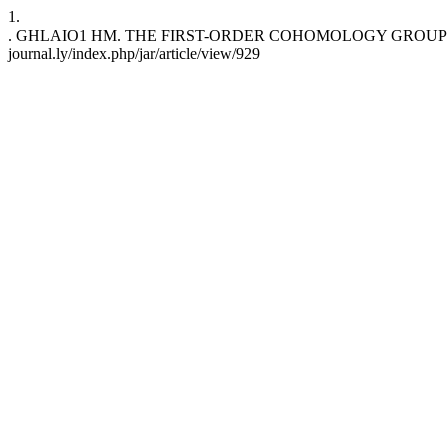
1.
. GHLAIO1 HM. THE FIRST-ORDER COHOMOLOGY GROUP OF SOME COMMUTATIVE SEMIGROUP ALGEBR
journal.ly/index.php/jar/article/view/929