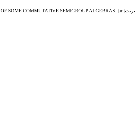
AS. jar [انترنت]. 30 يناير، 2019 [وثق 6 أغسطس، 2026];13. موجود في: https://lam-