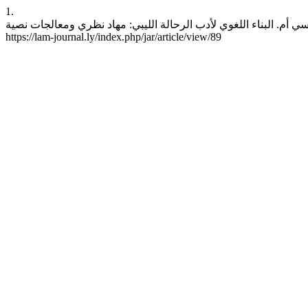
1.
 البناء اللغوي لأدب الرحالة الليبي: مهاد نظري ومعالجات نصية. jar [انترنت]. 30 يناير، 2019 [وثق 6 أغسطس، 2026];13:32-55. موجود في:
https://lam-journal.ly/index.php/jar/article/view/89