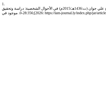
1.
الزائدي إأ. فتاوى الشيخ علي جوان (ت:1436هـ/2015م) في الأحوال الشخصية: دراسة وتحقيق. jar [انترنت]. 1 أغسطس، 2024 [وثق 8 أغسطس،
موجود في: https://lam-journal.ly/index.php/jar/article/view/770