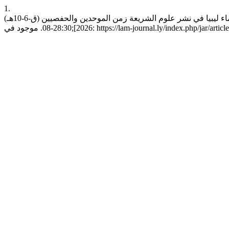
1.
إسبيط أعام. جهود علماء ليبيا في نشر علوم الشريعة زمن الموحدين والحفصيين (ق-6-10هـ). jar [انترنت]. 1 أغسطس، 2024 [وثق 6 أغسطس،
موجود في: https://lam-journal.ly/index.php/jar/article/view/735