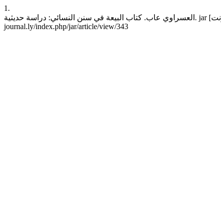
1.
العسراوي عاب. كتاب البيعة في سنن النسائي: دراسة حديثية. jar [انترنت]. 30 يناير، 2019 [وثق 8 أغسطس، 2026];13:376-41. موجود في: https://lam-
journal.ly/index.php/jar/article/view/343