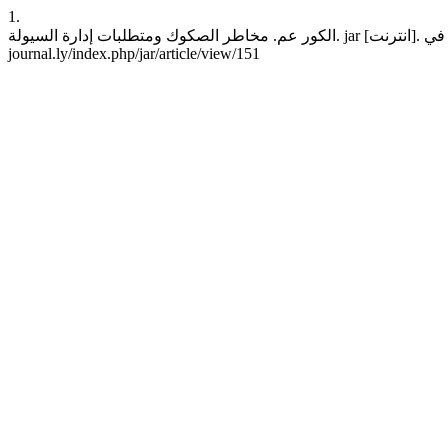
1.
الكور عم. مخاطر الصكوك ومتطلبات إدارة السيولة. jar [انترنت]. 30 يناير، 2019 [وثق 10 أغسطس، 2026];13:112-46. موجود في: https://lam-
journal.ly/index.php/jar/article/view/151