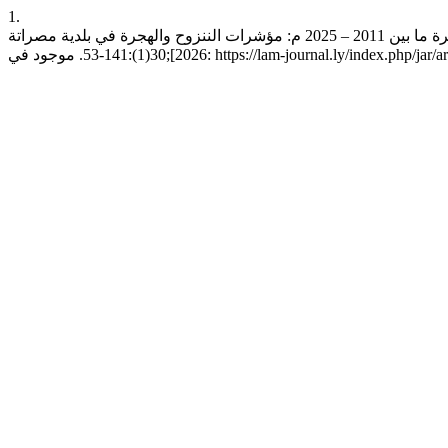
1.
عاشور ممم. التحليل المكاني لمؤشرات النزوح والهجرة الوافدة إلى بلدية مصراتة خلال الفترة ما بين 2011 – 2025 م: مؤشرات الننزوح والهجرة في بلدية مصراتة. jar [انترنت]. 2 يناير، 2026 [وثق 8 أغسطس،
 في: https://lam-journal.ly/index.php/jar/article/view/1416