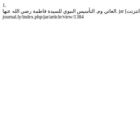
1.
العاتي وم. التأسيس النبوي للسيدة فاطمة رضي الله عنها. jar [انترنت]. 2 يناير، 2026 [وثق 9 أغسطس، 2026];30(1):72-85. موجود في: https://lam-
journal.ly/index.php/jar/article/view/1384