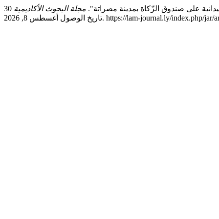
انية على صندوق الزّكاة بمدينة مصراتة".
مجلة البحوث الأكاديمية
30, no. 1 (يناير 2, 2026): 41–59.
2. https://lam-journal.ly/index.php/jar/article/view/1364.