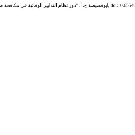
, doi:10.65540/jar.v13i.590.
ابوقصيصة ج. أ. "دور نظام التدابير الوقائية في مكافحة 