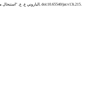
, م 13, يناير، 2019, ص 163-09, doi:10.65540/jar.v13i.215.
الباروني ع. ع. "استنخال مل