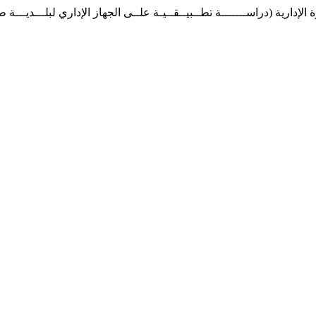
ة الإدارية (دراســـــــة تطــبيــقــيـة علــى الجهاز الإداري لبلـــديـــة 