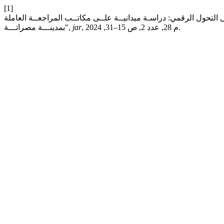
[1]
 التحول الرقمي: دراسـة ميدانيــة علــى مكاتــب المراجعــة العاملة
, م 28, عدد 2, ص 15–31, 2024.
jar
بمدينـــة مصراتـــة",