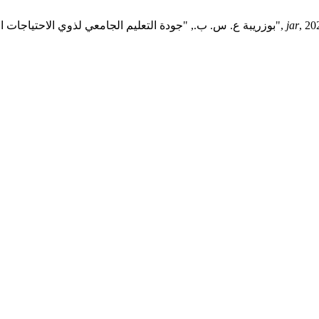
jar
بوزريبة ع. س. ب., "جودة التعليم الجامعي لذوي الاحتياجات الخاصة بكلية الآداب جامعة بنغازي من وجهة نظر أعضاء هيئة التدريس",