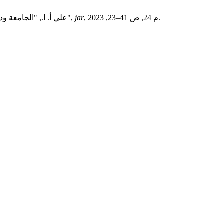
, م 24, ص 41–23, 2023.
jar
علي أ. ا., "الجامعة ودورها في تحقيق أبعاد التنمية المستدامة البيئية والاجتماعية والاقتصادية والتكنولوجية في المجتمع كما يُدركها طلاب كلية التربية بجامعة سرت",