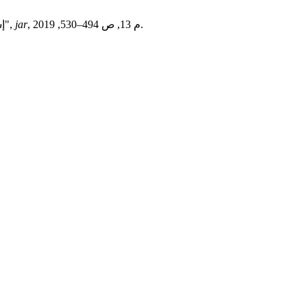
, م 13, ص 494–530, 2019.
jar
إسميو م. م. ا. و عوض ع. م. م., "إدارة المعرفة ودورها في تحقيق الميزة التنافسية: دراسة ميدانية على شركتي ليبيانا والمدار الجديد ـ مصراتة",