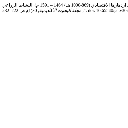
عاشور ع. م. (2026) "تاريخ النشاط الزراعي في مملكة سنغاي الإسلامية ودوره في ازدهارها الاقتصادي (869-1000 هـ / 1464 – 1591 م): النشاط الزراعي
22–232. doi: 10.65540/jar.v30i1.1458.
",
مجلة البحوث الأكاديمية