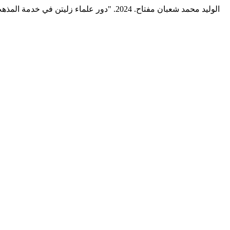
الوليد محمد شعبان مفتاح. 2024. "دور علماء زليتن في خدمة المذهب المالكي تأليفا وتدريسا وإفتاء: الشيخ محمد فتح الله باني والشيخ عبد الله نور الدين الزّدّام ـ رحمهما الله ـ أنموذجا".