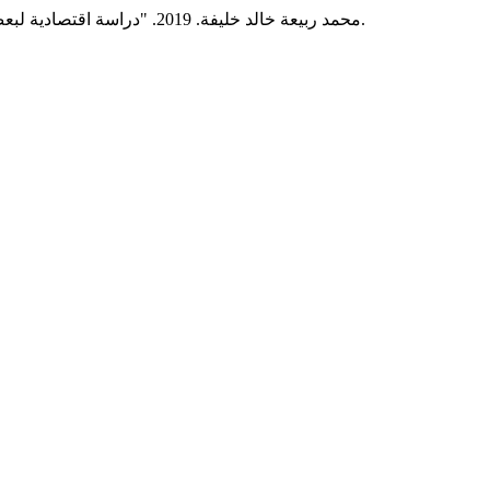
محمد ربيعة خالد خليفة. 2019. "دراسة اقتصادية لبعض مؤشرات كفاءة الاستثمار الزراعي وأثرها على الناتج الزراعي في ليبيا خلال الفترة 2011-1990 ".