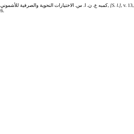
, v. 1
[S. l.]
,
كمبه ع. ن. ا. س. الاختيارات النحوية والصرفية للأشمون
26.