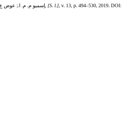
, v. 13, p. 494–530, 2019. DOI:
[S. l.]
,
إسميو م. م. ا.; عوض ع.