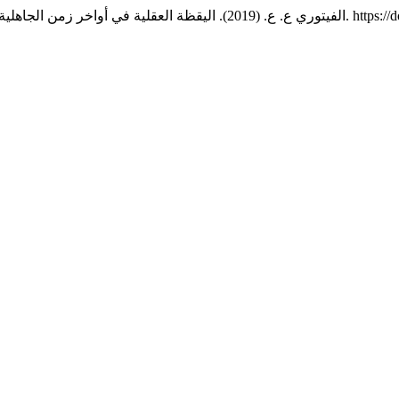
, 75–89. ht
الفيتوري ع. ع. (2019). اليقظة العقلية في أواخر زمن الجاهلية: " زيد بن عمرو بن نُفيل نموذجاً ".