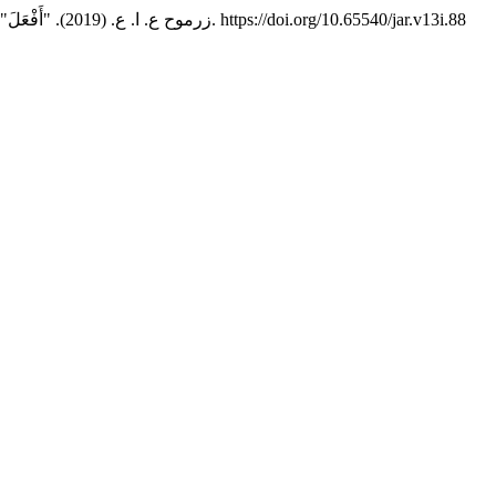
, 1–31. https://doi.org/10.65540/jar.v13i.88
زرموح ع. ا. ع. (2019). "أَفْعَلَ" لازماً في العربية "دراسة تطبيقية".